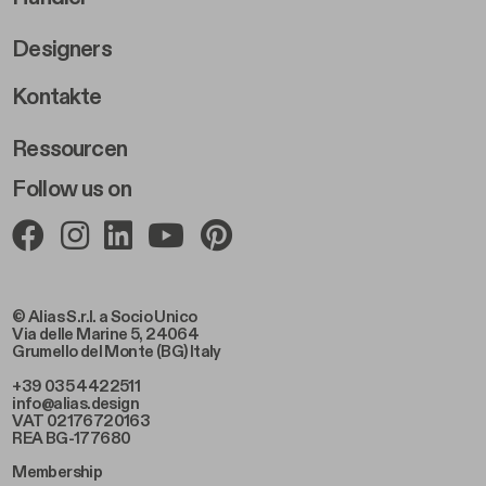
Designers
Footer Right 2
Kontakte
Ressourcen
Follow us on
© Alias S.r.l. a Socio Unico
Via delle Marine 5, 24064
Grumello del Monte (BG) Italy
+39 035 4422511
info@alias.design
VAT 02176720163
REA BG-177680
Membership