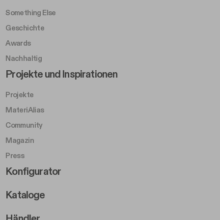
Something Else
Geschichte
Awards
Nachhaltig
Footer Left Middle B
Projekte und Inspirationen
Projekte
MateriAlias
Community
Magazin
Press
Footer Right Middle B
Konfigurator
Kataloge
Händler