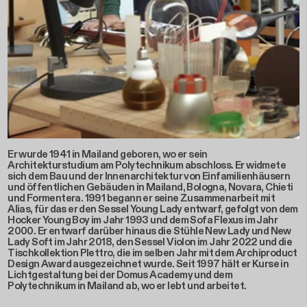
Er wurde 1941 in Mailand geboren, wo er sein
Architekturstudium am Polytechnikum abschloss. Er widmete
sich dem Bau und der Innenarchitektur von Einfamilienhäusern
und öffentlichen Gebäuden in Mailand, Bologna, Novara, Chieti
und Formentera. 1991 begann er seine Zusammenarbeit mit
Alias, für das er den Sessel Young Lady entwarf, gefolgt von dem
Hocker Young Boy im Jahr 1993 und dem Sofa Flexus im Jahr
2000. Er entwarf darüber hinaus die Stühle New Lady und New
Lady Soft im Jahr 2018, den Sessel Violon im Jahr 2022 und die
Tischkollektion Plettro, die im selben Jahr mit dem Archiproduct
Design Award ausgezeichnet wurde. Seit 1997 hält er Kurse in
Lichtgestaltung bei der Domus Academy und dem
Polytechnikum in Mailand ab, wo er lebt und arbeitet.