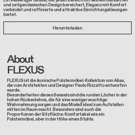
Ein vielseitiger Sessel, der jeden Bereich mit seinem markanten
und zeitgenössischen Design bereichert, Eleganz mit Komfort
verbindet und raffinierte und attraktive Einrichtungslösungen
bietet.
Herunterladen
About
FLEXUS
FLEXUS ist die ikonische Polstermöbel-Kollektion von Alias,
die vom Architekten und Designer Paolo Rizzatto entworfen
wurde.
Besonderheiten dieses Sessels sind die runden Löcher in der
hohen Rückenlehne, die für eine weniger wuchtige
Wahrnehmung sorgen und das Modell ideal zum Aufstellen
mitten im Raum macht. Besonders sind auch die
Proportionen der Sitzfläche: Komfortabel wie ein
Polstermöbel, aber in der Höhe eines Stuhls.