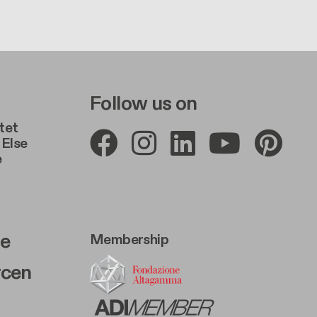
e A
r Right A
Follow us on
tet
Else
e
e B
r Right 2
te
Membership
rcen