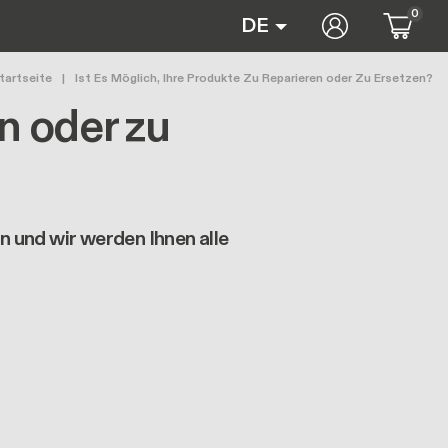
0
User accoun
DE
Pfadnavigation
tartseite
Ist Es Möglich, Ihre Produkte Zu Reparieren oder Zu Ersetzen?
en oder zu
n und wir werden Ihnen alle