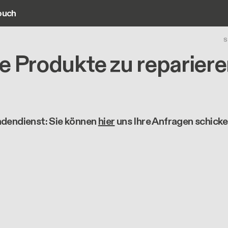
ouch
ain navigation
S
hre Produkte zu reparier
dendienst: Sie können
hier
uns Ihre Anfragen schicke