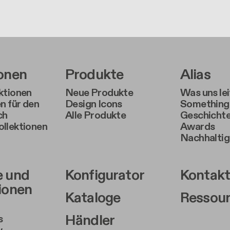
r Left Middle A
Footer Right Middl
Foote
ionen
Produkte
Alias
ktionen
Neue Produkte
Was uns lei
n für den
Design Icons
Something 
ch
Alle Produkte
Geschicht
llektionen
Awards
Nachhaltig
r Left Middle B
Footer Right Middl
Foote
e und
Konfigurator
Kontak
tionen
Kataloge
Ressou
Händler
s