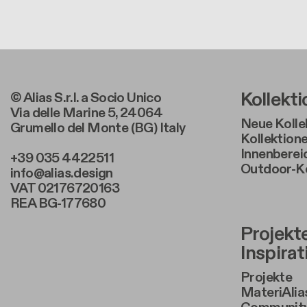
Foote
Kollekt
© Alias S.r.l. a Socio Unico
Via delle Marine 5, 24064
Neue Kolle
Grumello del Monte (BG) Italy
Kollektione
Innenberei
+39 035 4422511
Outdoor-Ko
info@alias.design
VAT 02176720163
REA BG-177680
Foote
Projekt
Inspira
Projekte
MateriAlia