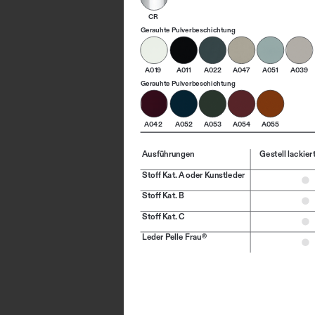
CR
Gerauhte Pulverbeschichtung
A019
A011
A022
A047
A051
A039
Gerauhte Pulverbeschichtung
A042
A052
A053
A054
A055
Ausführungen
Gestell lackier
Stoff Kat. A oder Kunstleder
Stoff Kat. B
Stoff Kat. C
Leder Pelle Frau®