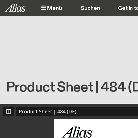
Direkt zum Inhalt
Menü
Get in t
M
Product Sheet | 484 (
Product Sheet | 484 (DE)