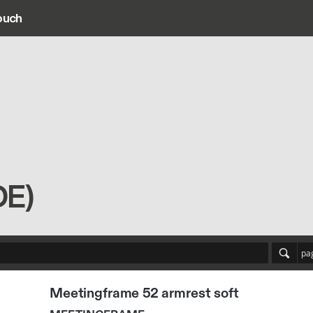
ouch
ain navigation
DE)
pa
Meetingframe 52 armrest soft
MEETINGFRAME