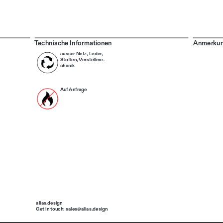
Technische Informationen
Anmerku
ausser Netz, Leder, 
Stoffen, Verstellme
-
chanik
Auf Anfrage
alias.design
Get in touch: sales@alias.design