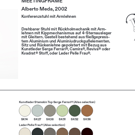
Alberto Meda, 2002
Konferenzstuhl mit Armlehnen
Drehbarer Stuhl mit Rückholmechanik mit Arm
-
lehnen mit Kippmechanismus auf 4-Sternausleger 
mit Gleitern. Gestell bestehend aus fließgepress
-
tem Aluminium und Aluminiudruckgußelementen. 
Sitz und Rückenlehne gepolstert mit Bezug aus 
Kunstleder Serge Ferrari®, Camira®, Reviva® oder 
Kvadrat® Stoff, oder Leder Pelle Frau®.
Kunstleder Stamskin Top Serge Ferrari® (Alias selection)
SK14
SK27
SK38
SK51
SK52
SK56
Leder Pelle Frau® (Alias selection)