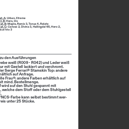
t. A
: 
Urban
, 
Xtreme
t. B
: 
Hero
, 
Iris
at. B
: 
Maple
, 
Remix 3
, 
Tonus 4
, 
Relate
at. C
: 
Canvas 2
, 
Divina 3
, 
Hallingdal 65
, 
Hero 2
, 
cut trio 3
zu den Ausführungen
ebe weiß (R009 - R042) und Leder weiß 
ur mit Gestell lackiert und verchromt. 
der Serge Ferrari® Stamskin Top: andere 
ältlich auf Anfrage.
lle Frau®: andere Farben erhältlich auf 
it mind. Bestellmenge.
f wird auf den Stuhl gespannt mit 
, welche dem Stoff oder dem Stuhlgestell 
.
/NCS-Farbe kann selbst bestimmt wer
-
reis unter 25 Stücke.