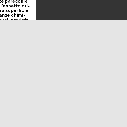
te parecchie 
l’aspetto ori
-
a superficie 
tanze chimi
-
orni, prodotti 
odotti a base 
ndante quan
-
ateriale si 
o trattato 
sterno, 
o tavolo 
edini in gomma 
nsigliato il 
i condizioni 
toccaggio.