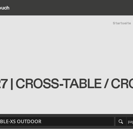
ouch
ain navigation
Pfa
Startseite
T127 | CROSS-TABLE / 
-TABLE-XS OUTDOOR
pa