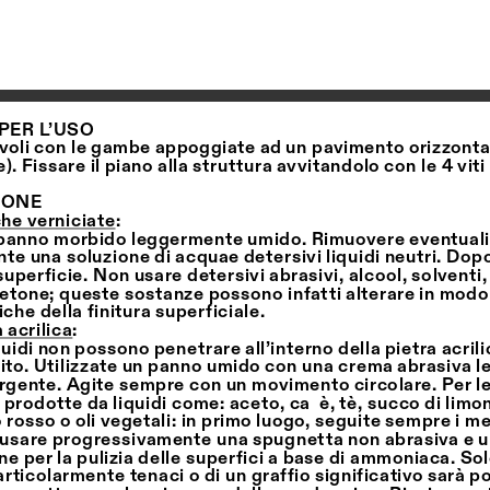
PER L’USO
tavoli con le gambe appoggiate ad un pavimento orizzontal
. Fissare il piano alla struttura avvitandolo con le 4 viti
IONE
che verniciate
:
n panno morbido leggermente umido. Rimuovere eventuali
te una soluzione di acquae detersivi liquidi neutri. Dopo 
uperficie. Non usare detersivi abrasivi, alcool, solventi, 
tone; queste sostanze possono infatti alterare in modo i
iche della finitura superficiale.
a acrilica
:
quidi non possono penetrare all’interno della pietra acrili
bito. Utilizzate un panno umido con una crema abrasiva l
gente. Agite sempre con un movimento circolare. Per le
i prodotte da liquidi come: aceto, ca è, tè, succo di limon
 rosso o oli vegetali: in primo luogo, seguite sempre i me
i usare progressivamente una spugnetta non abrasiva e u
ne per la pulizia delle superfici a base di ammoniaca. Sol
rticolarmente tenaci o di un graffio significativo sarà po