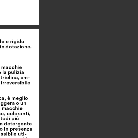
e e rigido 
 in dotazione.
 macchie 
la pulizia 
trielina, am
-
rreversibile 
ca, è meglio 
eggera o un 
 macchie 
e, coloranti, 
todi più 
n detergente 
o in presenza 
ssibile uti
-