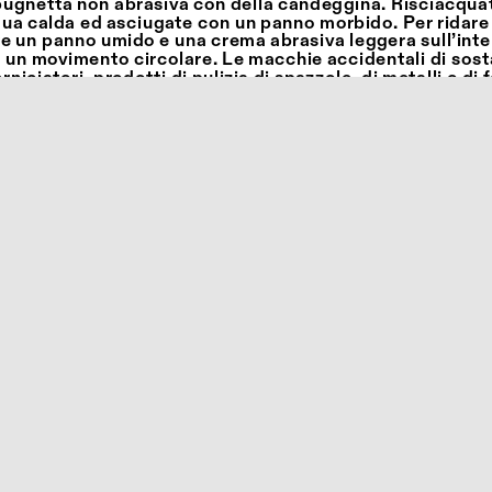
pugnetta non abrasiva con della candeggina. Risciacqua
ua calda ed asciugate con un panno morbido. Per ridare 
e un panno umido e una crema abrasiva leggera sull’inter
 un movimento circolare. Le macchie accidentali di sos
iciatori, prodotti di pulizia di spazzole, di metalli o di f
oruro di metilene, acidi, diluenti di smalti per unghie, pr
cc... devono essere prontamente eliminate con un’abbo
 e sapone. Non appoggiare mai oggetti roventi poiché il m
neggiare.
E TECNOLOGIE IMPIEGATE
ano in pietra acrilica spessore 15 mm. Struttura in acciai
i e verniciato a polvere, adatto all’utilizzo in ambiente e
asamento a croce, gamba centrale e piastra di fissaggi
amite barra filettata zincata e viteria in acciaio inox. Pi
 grigia.
isponibili in varie altezze e con piani di vari formati. È co
o del prodotto in spazi coperti e la protezione in caso d
e avverse o inutilizzo per lungo tempo.
edi sul tavolo o farne uso diverso da quello previsto;
ggetti appuntiti sul tavolo;
tavolo esposto alle intemperie;
60°C di temperatura ambiente durante il trasporto e lo s