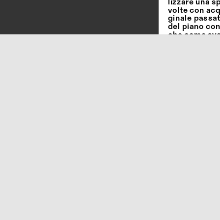
lizzare una s
volte con acq
ginale passat
del piano con
che come svern
contenenti cl
di acetone e
tità di acqua
potrebbe dan
MATERIALE 
Tavolo con pi
con catafores
composta da b
assemblati tr
termoplastica
Nota: Tavoli d
posizionament
meteorologich
È   V I E TATO
- salire in pi
- far cadere o
- lasciare il 
- superare i 