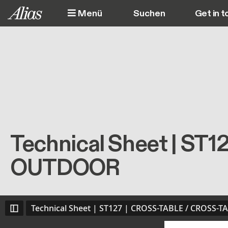
Direkt zum Inhalt
Menü
Get in t
M
Technical Sheet | S
OUTDOOR
Technical Sheet | ST127 | CROSS-TABLE / CROSS