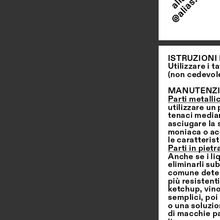
ISTRUZIONI 
Utilizzare i 
(non cedevole)
MANUTENZ
Parti metalli
utilizzare u
tenaci median
asciugare la s
moniaca o ace
le caratterist
Parti in pietr
Anche se i li
eliminarli su
comune deter
più resistent
ketchup, vino
semplici, po
o una soluzio
di macchie pa