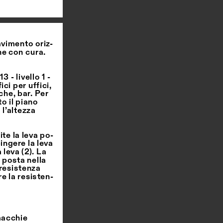
avimento oriz
-
ne con cura.
- livello 1 -
ici per uffici,
che, bar. Per
to il piano
 l’altezza
te la leva po
-
ingere la leva 
leva (2). La 
posta nella 
resistenza 
e la resisten
-
macchie 