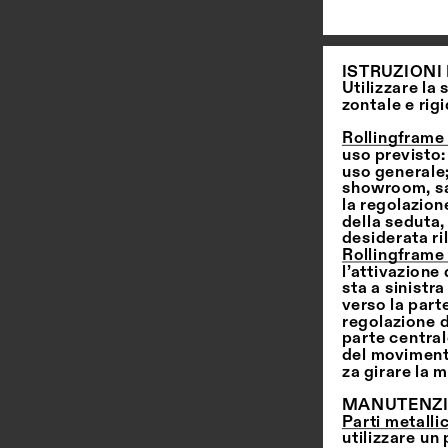
ISTRUZIONI 
Utilizzare la
zontale e rig
Rollingframe 
uso previsto
uso generale; 
showroom, sal
la regolazione
della seduta,
desiderata ril
Rollingframe
l’attivazione
sta a sinistr
verso la parte
regolazione d
parte central
del movimento
za girare la 
MANUTENZI
Parti metalli
utilizzare un