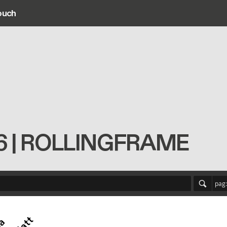
ouch
ain navigation
T06 | ROLLINGFRAME
pag: