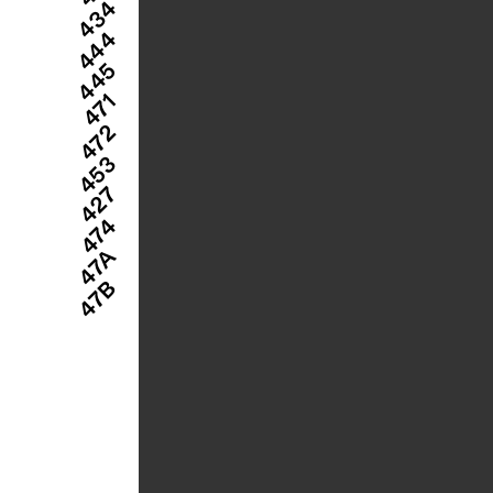
434
444
445
471
472
453
427
474
47A
47B