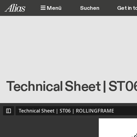
Direkt zum Inhalt
Menü
Get in t
M
Technical Sheet | S
Technical Sheet | ST06 | ROLLINGFRAME