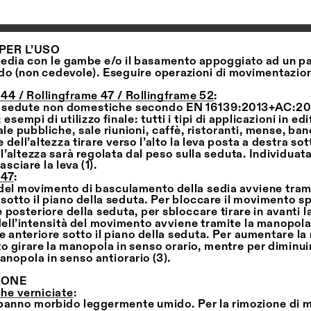
PER L’USO 
 sedia con le gambe e/o il basamento appoggiato ad un p
ido (non cedevole). Eseguire operazioni di movimentazio
44 / Rollingframe 47 / Rollingframe 52
:
: sedute non domestiche secondo EN 16139:2013+AC:2013 
esempi di utilizzo finale: tutti i tipi di applicazioni in edif
e pubbliche, sale riunioni, caffè, ristoranti, mense, ban
 dell’altezza tirare verso l’alto la leva posta a destra sot
 l’altezza sarà regolata dal peso sulla seduta. Individuata
asciare la leva (1).
 47
:
 del movimento di basculamento della sedia avviene trami
a sotto il piano della seduta. Per bloccare il movimento sp
 posteriore della seduta, per sbloccare tirare in avanti la 
ell’intensità del movimento avviene tramite la manopola 
e anteriore sotto il piano della seduta. Per aumentare la 
 girare la manopola in senso orario, mentre per diminuir
manopola in senso antiorario (3).
ONE 
che verniciate
:
 panno morbido leggermente umido. Per la rimozione di 