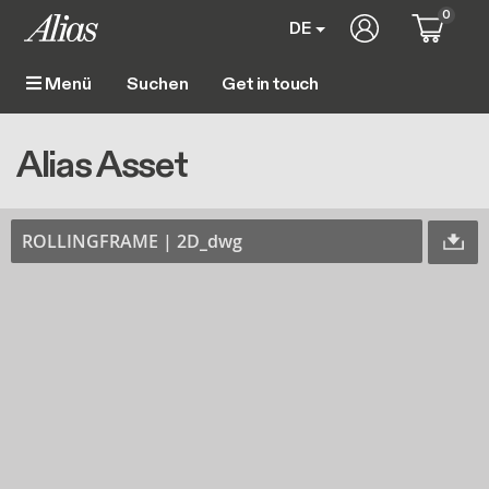
Direkt zum Inhalt
0
User account m
DE
Get in touch
Menü
Main navigation
Pfadnavigation
Startseite
Alias Asset
Alias Asset
ROLLINGFRAME | 2D_dwg