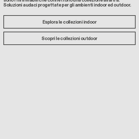
sono i fili invisibili che connettono una collezione all’altra.
Soluzioni audaci progettate per gli ambienti indoor ed outdoor.
Esplora le collezioni indoor
Scopri le collezioni outdoor