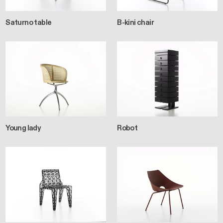
Saturno table
B-kini chair
Young lady
Robot