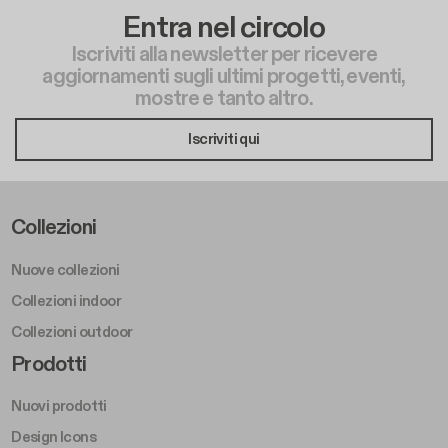
Entra nel circolo
Iscriviti alla newsletter per ricevere
aggiornamenti sugli ultimi progetti, eventi,
mostre e tanto altro.
Iscriviti qui
Footer Left Middle A
Collezioni
Nuove collezioni
Collezioni indoor
Collezioni outdoor
Footer Right Middle A
Prodotti
Nuovi prodotti
Design Icons