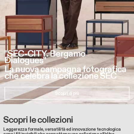
"SEC-CITY. Bergamo
Dialogues"
La nuova campagna fotografica
che celebra la collezione SEC
Scopri di più
Scopri le collezioni
Leggerezza formale, versatilità ed innovazione tecnologica