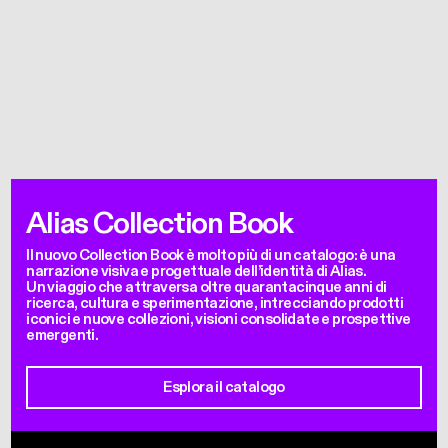
Alias Collection Book
Il nuovo Collection Book è molto più di un catalogo: è una
narrazione visiva e progettuale dell’identità di Alias.
Un viaggio che attraversa oltre quarantacinque anni di
ricerca, cultura e sperimentazione, intrecciando prodotti
iconici e nuove collezioni, visioni consolidate e prospettive
emergenti.
Esplora il catalogo