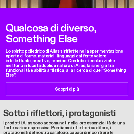
Qualcosa di diverso,
Something Else
Lo spirito poliedrico di Alias si riflette nella sperimentazione
aperta di forme, materiali, linguaggi dal forte valore
intellettuale, creativo, tecnico. Contributi esclusivi che
mettono in luce la duplice natura di Alias, la sinergia tra
funzionalità e abilità artistica, alla ricerca di quel “Something
Else”.
Scopri di più
Sotto i riflettori, i protagonisti
I prodotti Alias sono accomunati nella loro essenzialità da una
forte carica espressiva. Puntiamo i riflettori su di loro, i
protagonisti del nostro catalogo, capaci di incontrare le