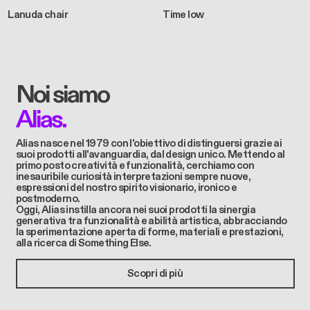
Lanuda chair
Time low
Noi siamo
Alias.
Alias ​​nasce nel 1979 con l'obiettivo di distinguersi grazie ai
suoi prodotti all'avanguardia, dal design unico. Mettendo al
primo posto creatività e funzionalità, cerchiamo con
inesauribile curiosità interpretazioni sempre nuove,
espressioni del nostro spirito visionario, ironico e
postmoderno.
Oggi, Alias instilla ancora nei suoi prodotti la sinergia
generativa tra funzionalità e abilità artistica, abbracciando
la sperimentazione aperta di forme, materiali e prestazioni,
alla ricerca di Something Else.
Scopri di più