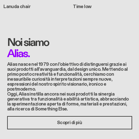
Lanuda chair
Time low
Noi siamo
Alias.
Alias ​​nasce nel 1979 con l'obiettivo di distinguersi grazie ai
suoi prodotti all'avanguardia, dal design unico. Mettendo al
primo posto creatività e funzionalità, cerchiamo con
inesauribile curiosità interpretazioni sempre nuove,
espressioni del nostro spirito visionario, ironico e
postmoderno.
Oggi, Alias instilla ancora nei suoi prodotti la sinergia
generativa tra funzionalità e abilità artistica, abbracciando
la sperimentazione aperta di forme, materiali e prestazioni,
alla ricerca di Something Else.
Scopri di più