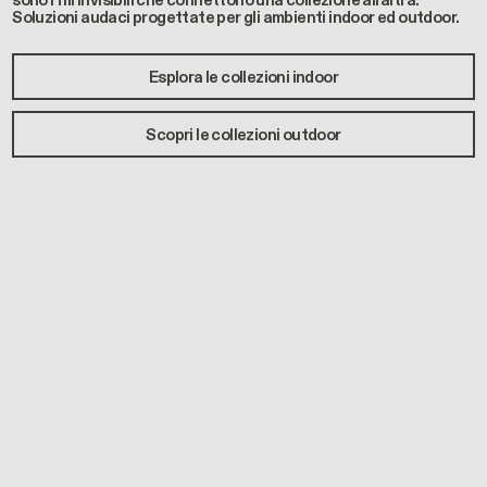
sono i fili invisibili che connettono una collezione all’altra.
Soluzioni audaci progettate per gli ambienti indoor ed outdoor.
Esplora le collezioni indoor
Scopri le collezioni outdoor