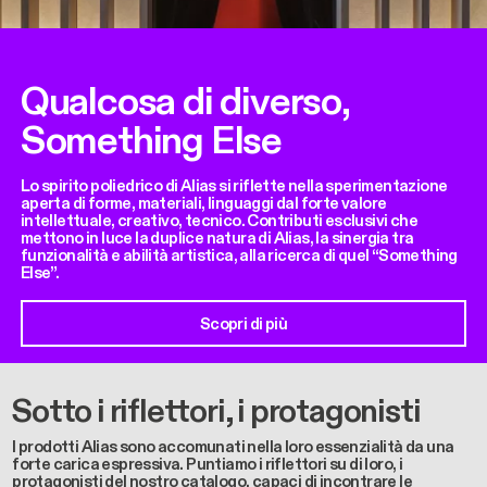
Qualcosa di diverso,
Something Else
Lo spirito poliedrico di Alias si riflette nella sperimentazione
aperta di forme, materiali, linguaggi dal forte valore
intellettuale, creativo, tecnico. Contributi esclusivi che
mettono in luce la duplice natura di Alias, la sinergia tra
funzionalità e abilità artistica, alla ricerca di quel “Something
Else”.
Scopri di più
Sotto i riflettori, i protagonisti
I prodotti Alias sono accomunati nella loro essenzialità da una
forte carica espressiva. Puntiamo i riflettori su di loro, i
protagonisti del nostro catalogo, capaci di incontrare le