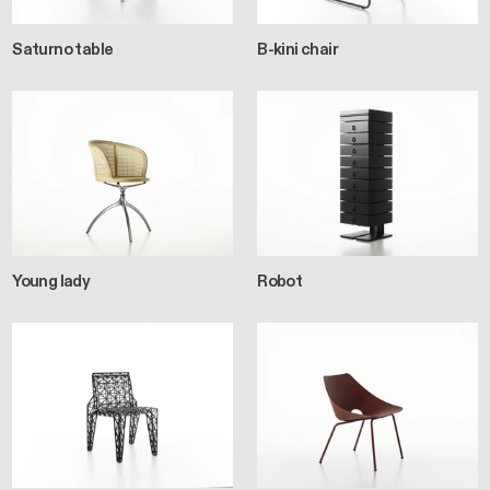
Saturno table
B-kini chair
Young lady
Robot