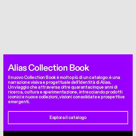
Alias Collection Book
Il nuovo Collection Book è molto più di un catalogo: è una
narrazione visiva e progettuale dell’identità di Alias.
Un viaggio che attraversa oltre quarantacinque anni di
ricerca, cultura e sperimentazione, intrecciando prodotti
iconici e nuove collezioni, visioni consolidate e prospettive
emergenti.
Esplora il catalogo