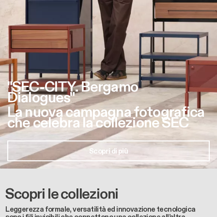
"SEC-CITY. Bergamo
Dialogues"
La nuova campagna fotografica
che celebra la collezione SEC
Scopri di più
Scopri le collezioni
Leggerezza formale, versatilità ed innovazione tecnologica