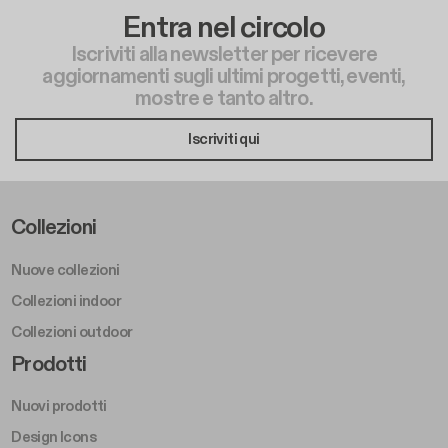
Entra nel circolo
Iscriviti alla newsletter per ricevere
aggiornamenti sugli ultimi progetti, eventi,
mostre e tanto altro.
Iscriviti qui
Footer Left Middle A
Collezioni
Nuove collezioni
Collezioni indoor
Collezioni outdoor
Footer Right Middle A
Prodotti
Nuovi prodotti
Design Icons