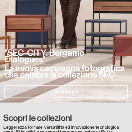
"SEC-CITY. Bergamo
Dialogues"
La nuova campagna fotografica
che celebra la collezione SEC
Scopri di più
Scopri le collezioni
Leggerezza formale, versatilità ed innovazione tecnologica