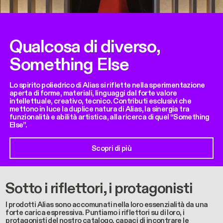
Qualcosa di diverso,
Something Else
Lo spirito poliedrico di Alias si riflette nella sperimentazione
aperta di forme, materiali, linguaggi dal forte valore
intellettuale, creativo, tecnico. Contributi esclusivi che
mettono in luce la duplice natura di Alias, la sinergia tra
funzionalità e abilità artistica, alla ricerca di quel “Something
Else”.
Scopri di più
Sotto i riflettori, i protagonisti
I prodotti Alias sono accomunati nella loro essenzialità da una
forte carica espressiva. Puntiamo i riflettori su di loro, i
protagonisti del nostro catalogo, capaci di incontrare le