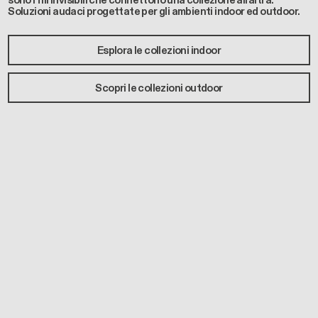
sono i fili invisibili che connettono una collezione all’altra.
Soluzioni audaci progettate per gli ambienti indoor ed outdoor.
Esplora le collezioni indoor
Scopri le collezioni outdoor