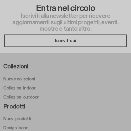
Entra nel circolo
Iscriviti alla newsletter per ricevere
aggiornamenti sugli ultimi progetti, eventi,
mostre e tanto altro.
Iscriviti qui
Footer Left Middle A
Collezioni
Nuove collezioni
Collezioni indoor
Collezioni outdoor
Footer Right Middle A
Prodotti
Nuovi prodotti
Design Icons