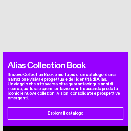
Alias Collection Book
Il nuovo Collection Book è molto più di un catalogo: è una
narrazione visiva e progettuale dell’identità di Alias.
Un viaggio che attraversa oltre quarantacinque anni di
ricerca, cultura e sperimentazione, intrecciando prodotti
iconici e nuove collezioni, visioni consolidate e prospettive
emergenti.
Esplora il catalogo