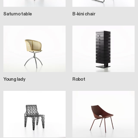
Saturno table
B-kini chair
Young lady
Robot