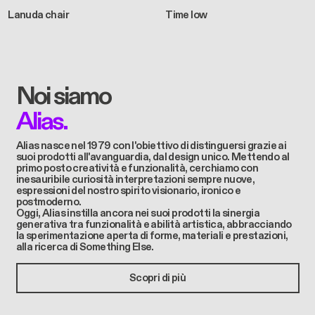
Lanuda chair
Time low
Noi siamo
Alias.
Alias ​​nasce nel 1979 con l'obiettivo di distinguersi grazie ai
suoi prodotti all'avanguardia, dal design unico. Mettendo al
primo posto creatività e funzionalità, cerchiamo con
inesauribile curiosità interpretazioni sempre nuove,
espressioni del nostro spirito visionario, ironico e
postmoderno.
Oggi, Alias instilla ancora nei suoi prodotti la sinergia
generativa tra funzionalità e abilità artistica, abbracciando
la sperimentazione aperta di forme, materiali e prestazioni,
alla ricerca di Something Else.
Scopri di più