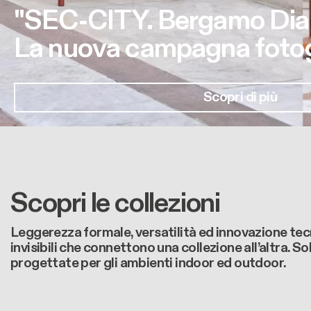
"SEC-CITY. Bergamo Dia
La nuova campagna fotogr
Scopri di più
Scopri le collezioni
Leggerezza formale, versatilità ed innovazione tecn
invisibili che connettono una collezione all’altra. So
progettate per gli ambienti indoor ed outdoor.