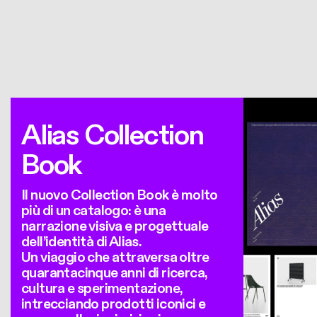
Alias Collection
Book
Il nuovo Collection Book è molto
più di un catalogo: è una
narrazione visiva e progettuale
dell’identità di Alias.
Un viaggio che attraversa oltre
quarantacinque anni di ricerca,
cultura e sperimentazione,
intrecciando prodotti iconici e