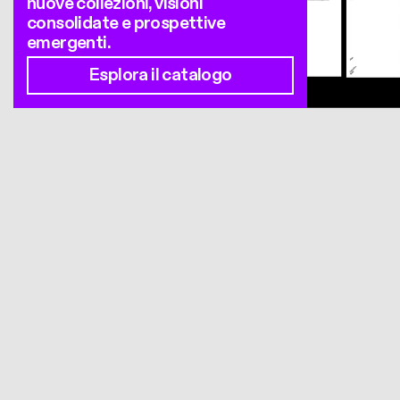
nuove collezioni, visioni
consolidate e prospettive
emergenti.
Esplora il catalogo