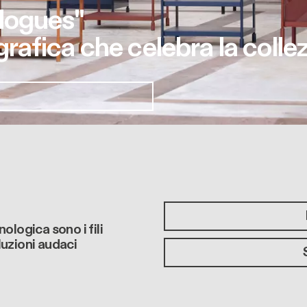
logues"
afica che celebra la coll
ologica sono i fili
luzioni audaci