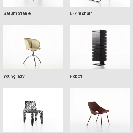
Saturno table
B-kini chair
Young lady
Robot