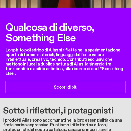
Qualcosa di diverso,
Something Else
Lo spirito poliedrico di Alias si riflette nella sperimentazione
aperta di forme, materiali, linguaggi dal forte valore
intellettuale, creativo, tecnico. Contributi esclusivi che
mettono in luce la duplice natura di Alias, la sinergia tra
funzionalità e abilità artistica, alla ricerca di quel “Something
Else”.
Scopri di più
Sotto i riflettori, i protagonisti
I prodotti Alias sono accomunati nella loro essenzialità da una
forte carica espressiva. Puntiamo i riflettori su di loro, i
protagonisti del nostro catalogo, capaci di incontrare le