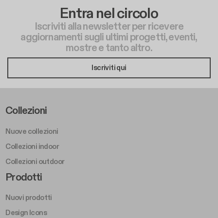
Entra nel circolo
Iscriviti alla newsletter per ricevere
aggiornamenti sugli ultimi progetti, eventi,
mostre e tanto altro.
Iscriviti qui
Footer Left Middle A
Collezioni
Nuove collezioni
Collezioni indoor
Collezioni outdoor
Footer Right Middle A
Prodotti
Nuovi prodotti
Design Icons