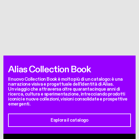
Alias Collection Book
Il nuovo Collection Book è molto più di un catalogo: è una
narrazione visiva e progettuale dell’identità di Alias.
Un viaggio che attraversa oltre quarantacinque anni di
ricerca, cultura e sperimentazione, intrecciando prodotti
iconici e nuove collezioni, visioni consolidate e prospettive
emergenti.
Esplora il catalogo