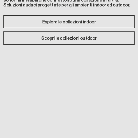
sono i fili invisibili che connettono una collezione all’altra.
Soluzioni audaci progettate per gli ambienti indoor ed outdoor.
Esplora le collezioni indoor
Scopri le collezioni outdoor