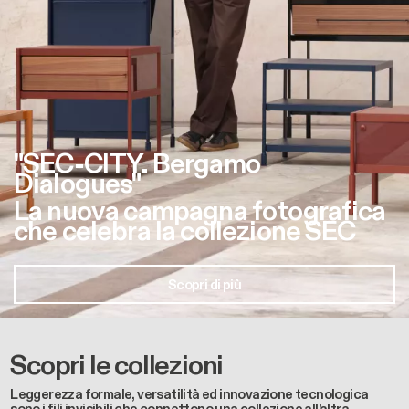
"SEC-CITY. Bergamo
Dialogues"
La nuova campagna fotografica
che celebra la collezione SEC
Scopri di più
Scopri le collezioni
Leggerezza formale, versatilità ed innovazione tecnologica