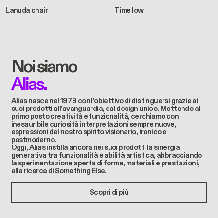
Lanuda chair
Time low
Noi siamo
Alias.
Alias ​​nasce nel 1979 con l'obiettivo di distinguersi grazie ai
suoi prodotti all'avanguardia, dal design unico. Mettendo al
primo posto creatività e funzionalità, cerchiamo con
inesauribile curiosità interpretazioni sempre nuove,
espressioni del nostro spirito visionario, ironico e
postmoderno.
Oggi, Alias instilla ancora nei suoi prodotti la sinergia
generativa tra funzionalità e abilità artistica, abbracciando
la sperimentazione aperta di forme, materiali e prestazioni,
alla ricerca di Something Else.
Scopri di più