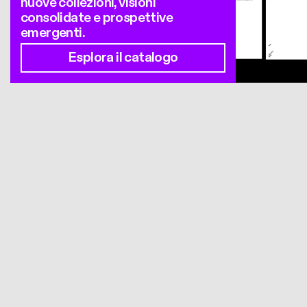
nuove collezioni, visioni
consolidate e prospettive
emergenti.
Esplora il catalogo