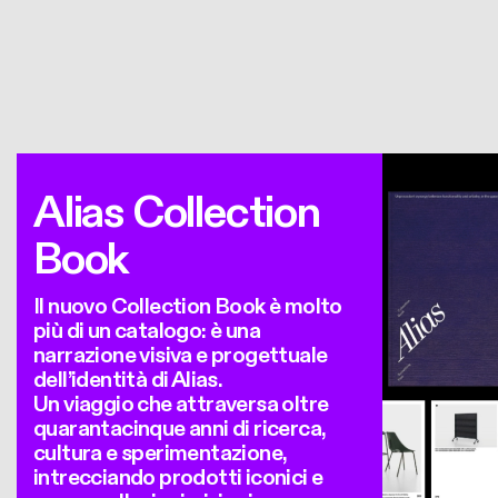
Alias Collection
Book
Il nuovo Collection Book è molto
più di un catalogo: è una
narrazione visiva e progettuale
dell’identità di Alias.
Un viaggio che attraversa oltre
quarantacinque anni di ricerca,
cultura e sperimentazione,
intrecciando prodotti iconici e