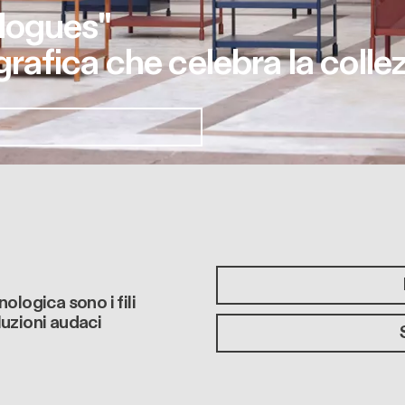
logues"
afica che celebra la coll
ologica sono i fili
luzioni audaci