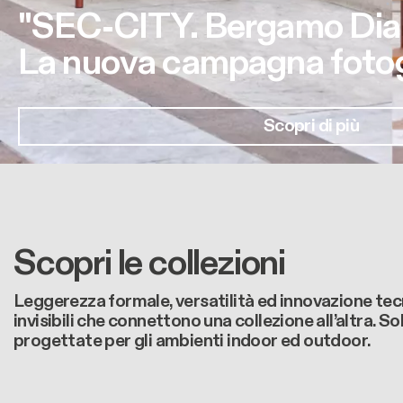
"SEC-CITY. Bergamo Dia
La nuova campagna fotogr
Scopri di più
Scopri le collezioni
Leggerezza formale, versatilità ed innovazione tecn
invisibili che connettono una collezione all’altra. So
progettate per gli ambienti indoor ed outdoor.