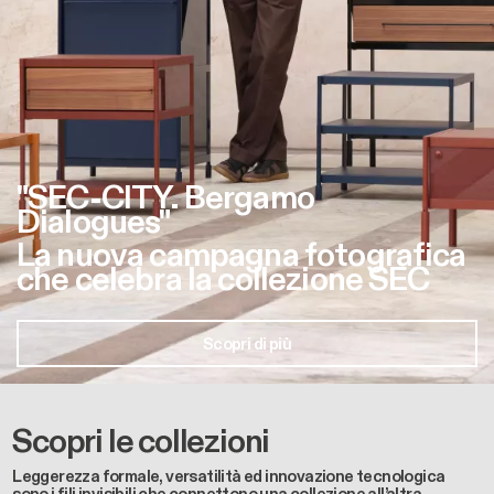
"SEC-CITY. Bergamo
Dialogues"
La nuova campagna fotografica
che celebra la collezione SEC
Scopri di più
Scopri le collezioni
Leggerezza formale, versatilità ed innovazione tecnologica