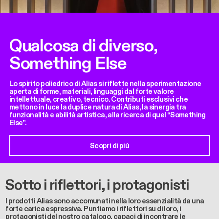
Qualcosa di diverso,
Something Else
Lo spirito poliedrico di Alias si riflette nella sperimentazione
aperta di forme, materiali, linguaggi dal forte valore
intellettuale, creativo, tecnico. Contributi esclusivi che
mettono in luce la duplice natura di Alias, la sinergia tra
funzionalità e abilità artistica, alla ricerca di quel “Something
Else”.
Scopri di più
Sotto i riflettori, i protagonisti
I prodotti Alias sono accomunati nella loro essenzialità da una
forte carica espressiva. Puntiamo i riflettori su di loro, i
protagonisti del nostro catalogo, capaci di incontrare le