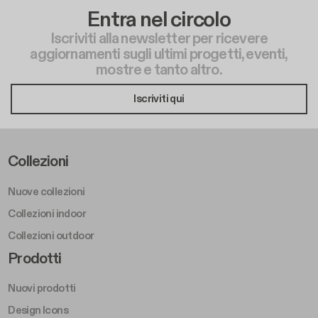
Entra nel circolo
Iscriviti alla newsletter per ricevere
aggiornamenti sugli ultimi progetti, eventi,
mostre e tanto altro.
Iscriviti qui
Footer Left Middle A
Collezioni
Nuove collezioni
Collezioni indoor
Collezioni outdoor
Footer Right Middle A
Prodotti
Nuovi prodotti
Design Icons