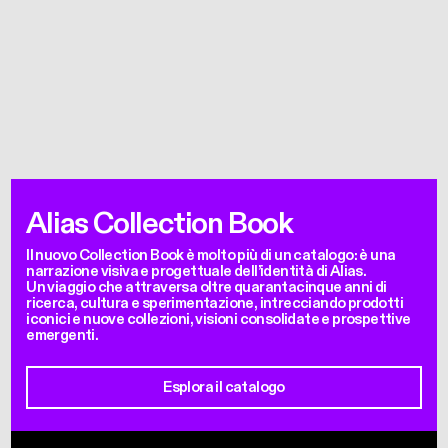
Alias Collection Book
Il nuovo Collection Book è molto più di un catalogo: è una
narrazione visiva e progettuale dell’identità di Alias.
Un viaggio che attraversa oltre quarantacinque anni di
ricerca, cultura e sperimentazione, intrecciando prodotti
iconici e nuove collezioni, visioni consolidate e prospettive
emergenti.
Esplora il catalogo