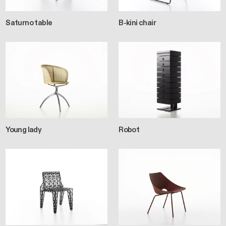
Saturno table
B-kini chair
Young lady
Robot