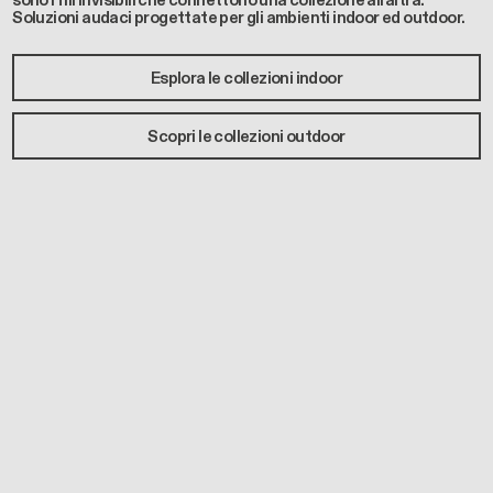
sono i fili invisibili che connettono una collezione all’altra.
Soluzioni audaci progettate per gli ambienti indoor ed outdoor.
Esplora le collezioni indoor
Scopri le collezioni outdoor