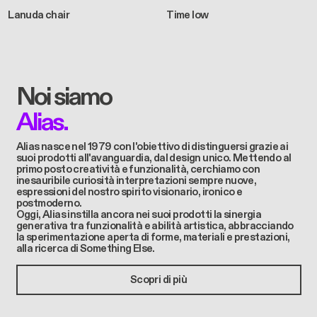
Lanuda chair
Time low
Noi siamo
Alias.
Alias ​​nasce nel 1979 con l'obiettivo di distinguersi grazie ai
suoi prodotti all'avanguardia, dal design unico. Mettendo al
primo posto creatività e funzionalità, cerchiamo con
inesauribile curiosità interpretazioni sempre nuove,
espressioni del nostro spirito visionario, ironico e
postmoderno.
Oggi, Alias instilla ancora nei suoi prodotti la sinergia
generativa tra funzionalità e abilità artistica, abbracciando
la sperimentazione aperta di forme, materiali e prestazioni,
alla ricerca di Something Else.
Scopri di più