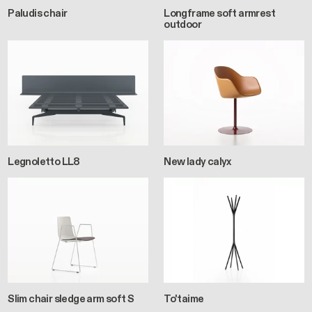
Paludis chair
Longframe soft armrest
outdoor
Legnoletto LL8
New lady calyx
Slim chair sledge arm soft S
To'taime