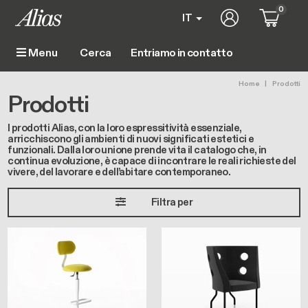
Salta al contenuto principale
0
User account m
IT
Entriamo in contatto
Menu
Main navigation
Briciole
Home
Prodotti
Prodotti
I prodotti Alias, con la loro espressitività essenziale,
arricchiscono gli ambienti di nuovi significati estetici e
funzionali. Dalla loro unione prende vita il catalogo che, in
continua evoluzione, è capace di incontrare le reali richieste del
vivere, del lavorare e dell’abitare contemporaneo.
Filtra per