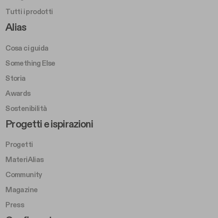
Tutti i prodotti
Footer Right A
Alias
Cosa ci guida
Something Else
Storia
Awards
Sostenibilità
Footer Left Middle B
Progetti e ispirazioni
Progetti
MateriAlias
Community
Magazine
Press