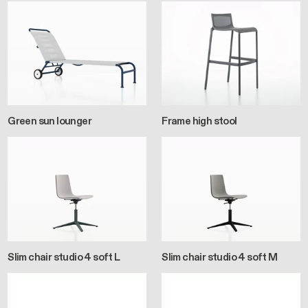
Green sun lounger
Frame high stool
Slim chair studio 4 soft L
Slim chair studio 4 soft M