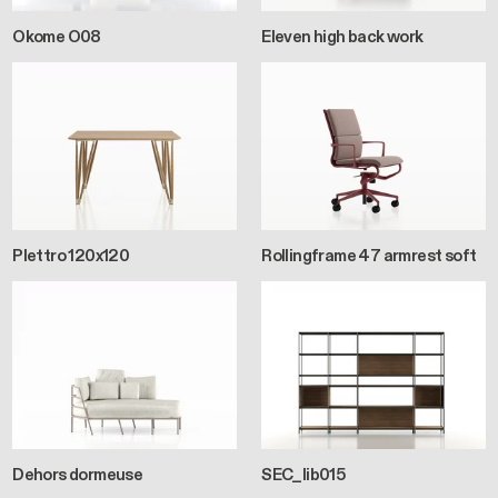
Okome O08
Eleven high back work
Plettro 120x120
Rollingframe 47 armrest soft
Dehors dormeuse
SEC_lib015