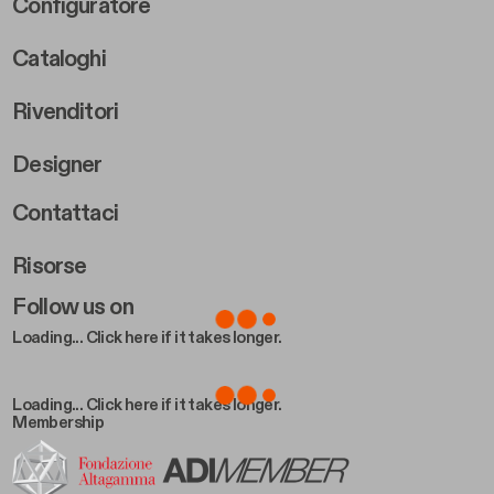
Footer Right Middle B
Configuratore
Cataloghi
Rivenditori
Designer
Footer Right 2
Contattaci
Risorse
Follow us on
Loading... Click here if it takes longer.
Loading... Click here if it takes longer.
Membership