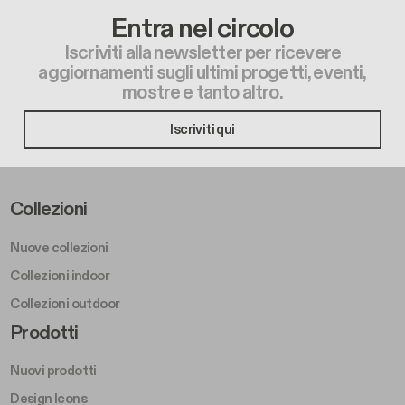
Entra nel circolo
Iscriviti alla newsletter per ricevere
aggiornamenti sugli ultimi progetti, eventi,
mostre e tanto altro.
Iscriviti qui
Footer Left Middle A
Collezioni
Nuove collezioni
Collezioni indoor
Collezioni outdoor
Footer Right Middle A
Prodotti
Nuovi prodotti
Design Icons