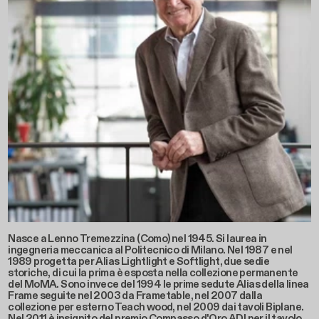
Nasce a Lenno Tremezzina (Como) nel 1945. Si laurea in
ingegneria meccanica al Politecnico di Milano. Nel 1987 e nel
1989 progetta per Alias Lightlight e Softlight, due sedie
storiche, di cui la prima è esposta nella collezione permanente
del MoMA. Sono invece del 1994 le prime sedute Alias della linea
Frame seguite nel 2003 da Frametable, nel 2007 dalla
collezione per esterno Teach wood, nel 2009 dai tavoli Biplane.
Nel 2011 è insignito del premio Compasso d'Oro ADI per il tavolo