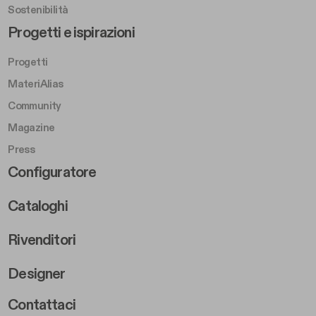
Sostenibilità
Footer Left Middle B
Progetti e ispirazioni
Progetti
MateriAlias
Community
Magazine
Press
Footer Right Middle B
Configuratore
Cataloghi
Rivenditori
Designer
Footer Right 2
Contattaci