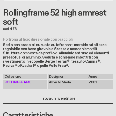
Rollingframe 52 high armrest
soft
cod. 47B
Poltrona ufficio direzionale con braccioli
Sedia con braccioli su ruote autofrenanti morbide ad altezza
regolabile con base girevole a 5 razze e meccanismo tilt.
Struttura composta da profilo di alluminio estruso ed elementi
pressofusi di alluminio. Seduta e schienale imbottiti con
rivestimento in ecopelle Serge Ferrari®, tessuto Camira®,
Reviva® o Kvadrat® o pelle Pelle Frau®.
Collezione
Designer
Anno
ROLLINGFRAME
Alberto Meda
2001
Trova un rivenditore
Caratteristiche