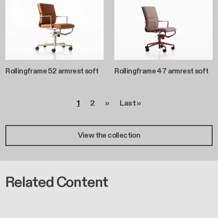
Rollingframe 52 armrest soft
Rollingframe 47 armrest soft
Paginazione
Pagina
Pagina
Pagina successiva
Ultima pagina
1
2
››
Last »
View the collection
Related Content