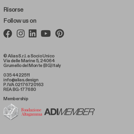
Risorse
Follow us on
© Alias S.r.l. a Socio Unico
Via delle Marine 5, 24064
Grumello del Monte (BG) Italy
035 4422511
info@alias.design
P. IVA 02176720163
REA BG-177680
Membership