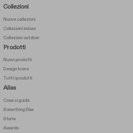
Footer Left Middle A
Collezioni
Nuove collezioni
Collezioni indoor
Collezioni outdoor
Footer Right Middle A
Prodotti
Nuovi prodotti
Design Icons
Tutti i prodotti
Footer Right A
Alias
Cosa ci guida
Something Else
Storia
Awards