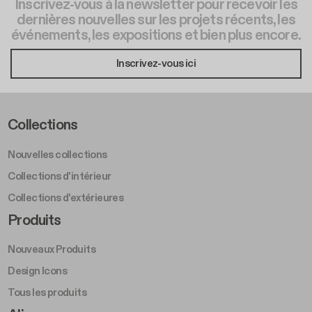
Inscrivez-vous à la newsletter pour recevoir les
dernières nouvelles sur les projets récents, les
événements, les expositions et bien plus encore.
Inscrivez-vous ici
Footer Left Middle A
Collections
Nouvelles collections
Collections d'intérieur
Collections d'extérieures
Footer Right Middle A
Produits
Nouveaux Produits
Design Icons
Tous les produits