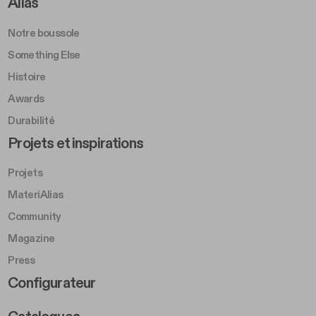
Footer Right A
Alias
Notre boussole
Something Else
Histoire
Awards
Durabilité
Footer Left Middle B
Projets et inspirations
Projets
MateriAlias
Community
Magazine
Press
Footer Right Middle B
Configurateur