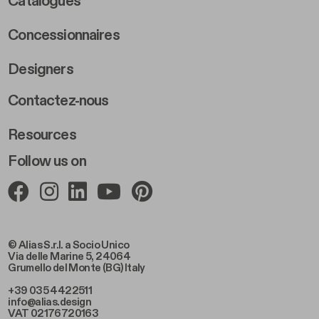
Catalogues
Concessionnaires
Designers
Footer Right 2
Contactez-nous
Resources
Follow us on
© Alias S.r.l. a Socio Unico
Via delle Marine 5, 24064
Grumello del Monte (BG) Italy
+39 035 4422511
info@alias.design
VAT 02176720163