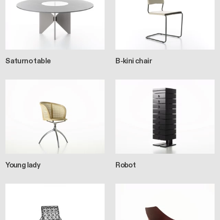
Saturno table
B-kini chair
Young lady
Robot