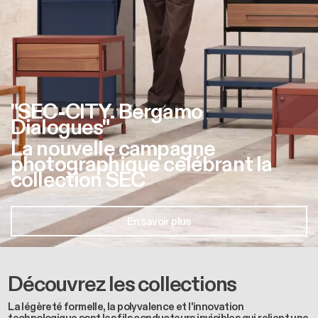
"SEC-CITY. Bergamo
Dialogues"
La nouvelle campagne
photographique célébrant la
collection SEC
En savoir plus
Découvrez les collections
La légèreté formelle, la polyvalence et l'innovation