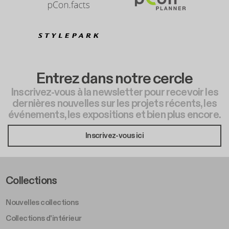
Entrez dans notre cercle
Inscrivez-vous à la newsletter pour recevoir les
dernières nouvelles sur les projets récents, les
événements, les expositions et bien plus encore.
Inscrivez-vous ici
Footer Left Middle A
Collections
Nouvelles collections
Collections d'intérieur