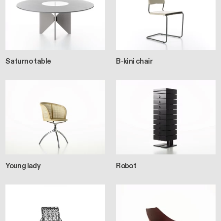
Saturno table
B-kini chair
Young lady
Robot