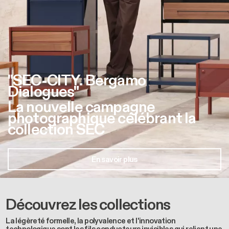
"SEC-CITY. Bergamo
Dialogues"
La nouvelle campagne
photographique célébrant la
collection SEC
En savoir plus
Découvrez les collections
La légèreté formelle, la polyvalence et l'innovation