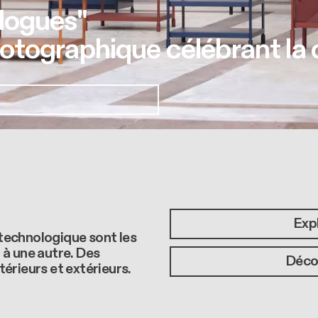
logues"
tographique célébrant la 
Expl
n technologique sont les
n à une autre. Des
Décou
érieurs et extérieurs.