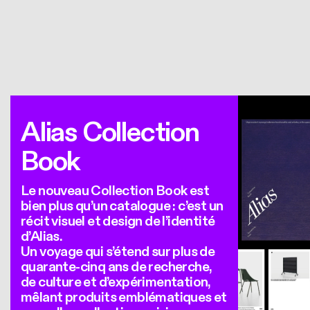
Alias Collection
Book
Le nouveau Collection Book est
bien plus qu’un catalogue : c’est un
récit visuel et design de l’identité
d’Alias.
Un voyage qui s’étend sur plus de
quarante-cinq ans de recherche,
de culture et d’expérimentation,
mêlant produits emblématiques et