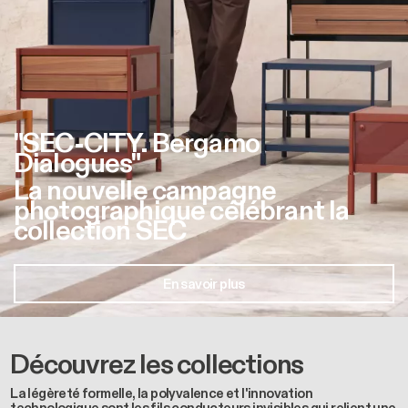
"SEC-CITY. Bergamo
Dialogues"
La nouvelle campagne
photographique célébrant la
collection SEC
En savoir plus
Découvrez les collections
La légèreté formelle, la polyvalence et l'innovation