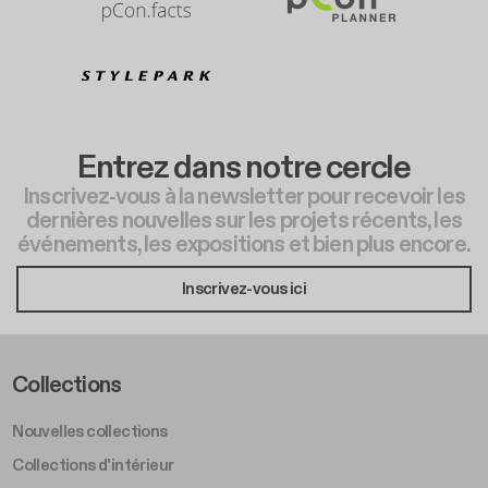
Entrez dans notre cercle
Inscrivez-vous à la newsletter pour recevoir les
dernières nouvelles sur les projets récents, les
événements, les expositions et bien plus encore.
Inscrivez-vous ici
Footer Left Middle A
Collections
Nouvelles collections
Collections d'intérieur