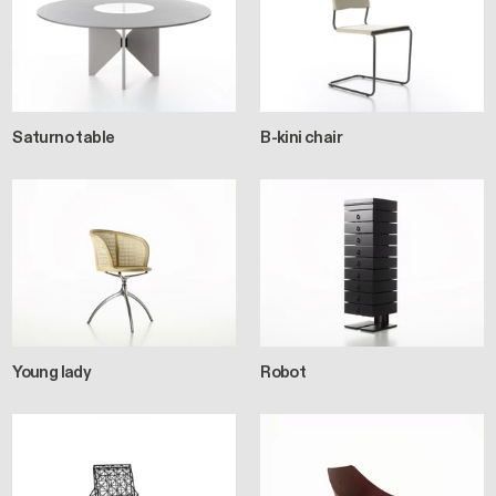
Saturno table
B-kini chair
Young lady
Robot