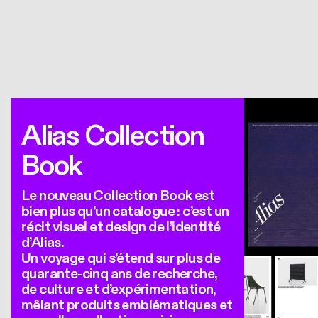
Alias Collection
Book
Le nouveau Collection Book est
bien plus qu’un catalogue : c’est un
récit visuel et design de l’identité
d’Alias.
Un voyage qui s’étend sur plus de
quarante-cinq ans de recherche,
de culture et d’expérimentation,
mêlant produits emblématiques et