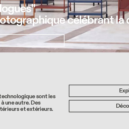
logues"
tographique célébrant la 
Expl
n technologique sont les
n à une autre. Des
Décou
érieurs et extérieurs.