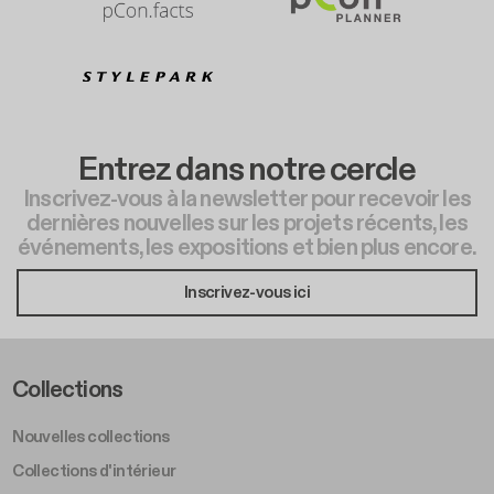
Entrez dans notre cercle
Inscrivez-vous à la newsletter pour recevoir les
dernières nouvelles sur les projets récents, les
événements, les expositions et bien plus encore.
Inscrivez-vous ici
Footer Left Middle A
Collections
Nouvelles collections
Collections d'intérieur