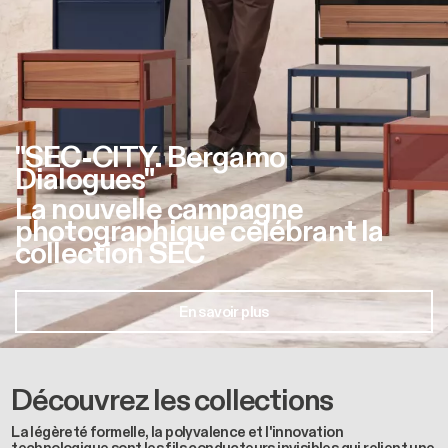
"SEC-CITY. Bergamo
Dialogues"
La nouvelle campagne
photographique célébrant la
collection SEC
En savoir plus
Découvrez les collections
La légèreté formelle, la polyvalence et l'innovation