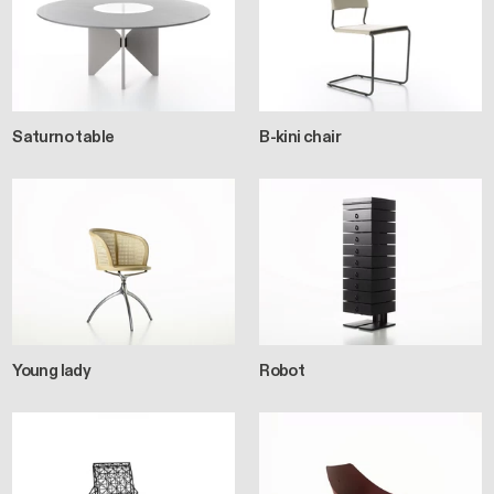
Saturno table
B-kini chair
Young lady
Robot