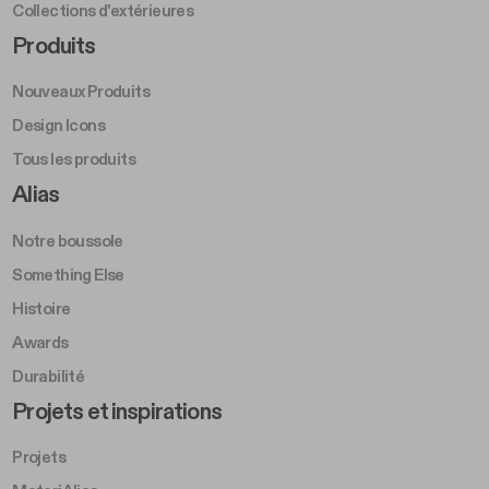
Collections d'extérieures
Footer Right Middle A
Produits
Nouveaux Produits
Design Icons
Tous les produits
Footer Right A
Alias
Notre boussole
Something Else
Histoire
Awards
Durabilité
Footer Left Middle B
Projets et inspirations
Projets