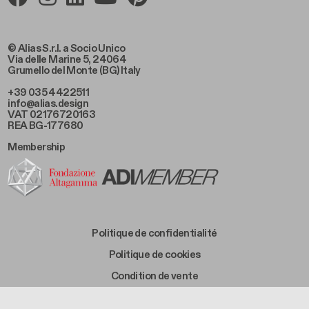
© Alias S.r.l. a Socio Unico
Via delle Marine 5, 24064
Grumello del Monte (BG) Italy
+39 035 4422511
info@alias.design
VAT 02176720163
REA BG-177680
Membership
Footer Bottom Left
Politique de confidentialité
Footer Bottom Left Middle
Politique de cookies
Footer Bottom Right Middle
Condition de vente
Footer Bottom Right
Code d'éthique