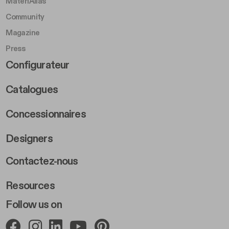
MateriAlias
Community
Magazine
Press
Footer Right Middle B
Configurateur
Catalogues
Concessionnaires
Designers
Footer Right 2
Contactez-nous
Resources
Follow us on