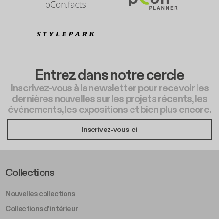
Entrez dans notre cercle
Inscrivez-vous à la newsletter pour recevoir les
dernières nouvelles sur les projets récents, les
événements, les expositions et bien plus encore.
Inscrivez-vous ici
Footer Left Middle A
Collections
Nouvelles collections
Collections d'intérieur