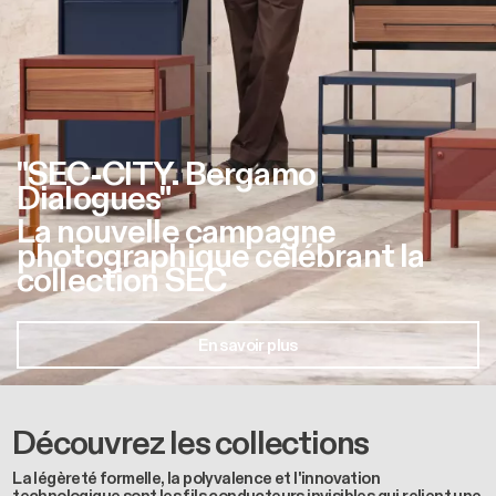
"SEC-CITY. Bergamo
Dialogues"
La nouvelle campagne
photographique célébrant la
collection SEC
En savoir plus
Découvrez les collections
La légèreté formelle, la polyvalence et l'innovation