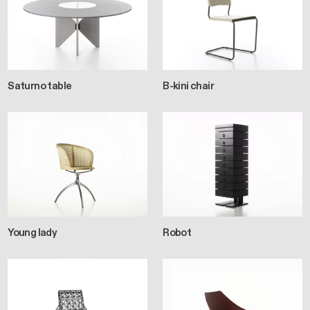
Saturno table
B-kini chair
Young lady
Robot