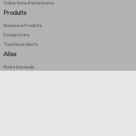
Collections d'extérieures
Footer Right Middle A
Produits
Nouveaux Produits
Design Icons
Tous les produits
Footer Right A
Alias
Notre boussole
Something Else
Histoire
Awards
Durabilité
Footer Left Middle B
Projets et inspirations
Projets