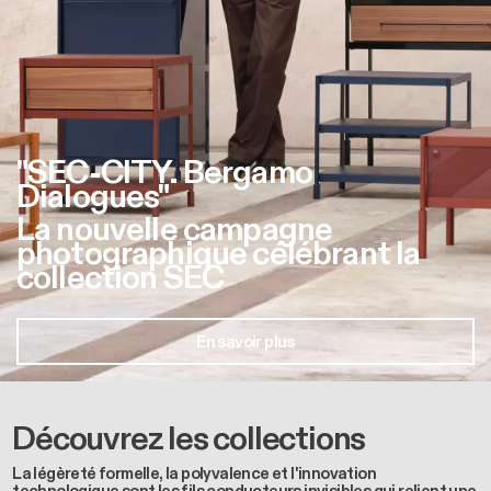
"SEC-CITY. Bergamo
Dialogues"
La nouvelle campagne
photographique célébrant la
collection SEC
En savoir plus
Découvrez les collections
La légèreté formelle, la polyvalence et l'innovation