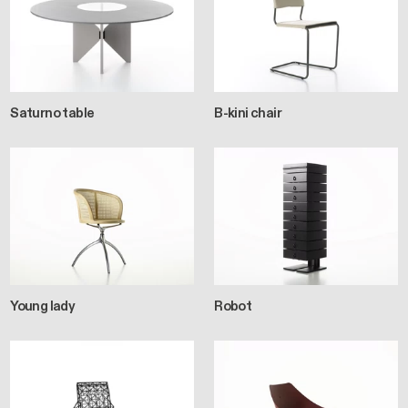
Saturno table
B-kini chair
Young lady
Robot