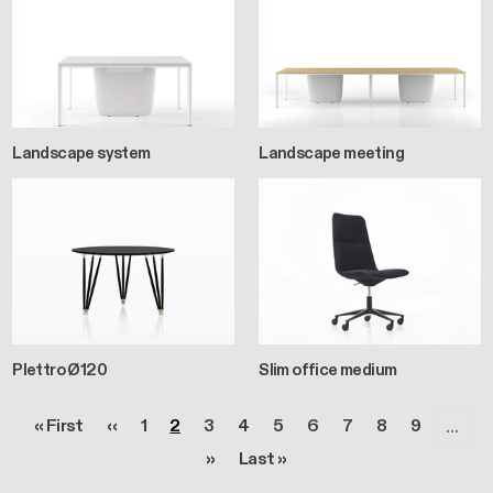
Landscape system
Landscape meeting
Plettro Ø120
Slim office medium
Pagination
Première page
Page précédente
Page
Page
Page
Page
Page
Page
Page
Page
Page
« First
‹‹
1
2
3
4
5
6
7
8
9
…
Page suivante
Dernière page
››
Last »