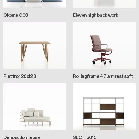
Okome O08
Eleven high back work
Plettro 120x120
Rollingframe 47 armrest soft
Dehors dormeuse
SEC_lib015