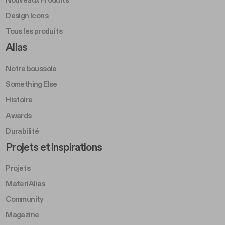
Nouveaux Produits
Design Icons
Tous les produits
Footer Right A
Alias
Notre boussole
Something Else
Histoire
Awards
Durabilité
Footer Left Middle B
Projets et inspirations
Projets
MateriAlias
Community
Magazine