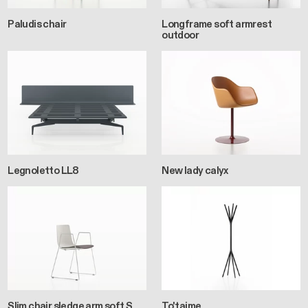
Paludis chair
Longframe soft armrest
outdoor
Legnoletto LL8
New lady calyx
Slim chair sledge arm soft S
To'taime