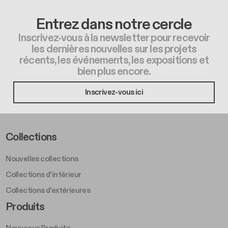
Entrez dans notre cercle
Inscrivez-vous à la newsletter pour recevoir
les dernières nouvelles sur les projets
récents, les événements, les expositions et
bien plus encore.
Inscrivez-vous ici
Footer Left Middle A
Collections
Nouvelles collections
Collections d'intérieur
Collections d'extérieures
Footer Right Middle A
Produits