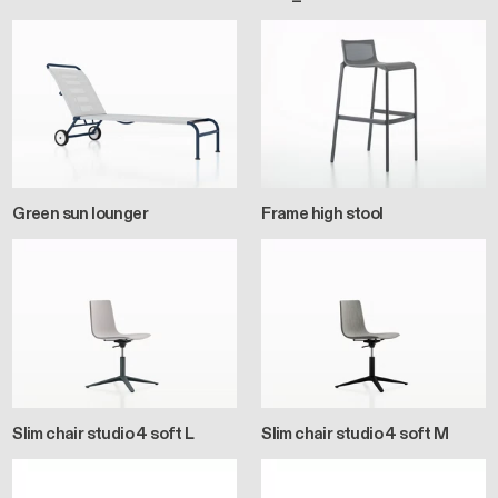
Green sun lounger
Frame high stool
Slim chair studio 4 soft L
Slim chair studio 4 soft M