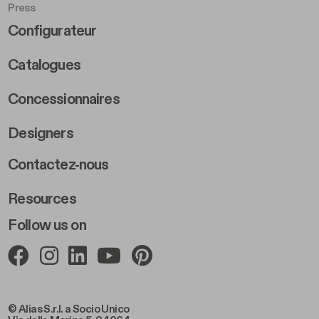
Press
Footer Right Middle B
Configurateur
Catalogues
Concessionnaires
Designers
Footer Right 2
Contactez-nous
Resources
Follow us on
© Alias S.r.l. a Socio Unico