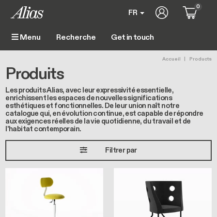
Aller au contenu principal
0
User account m
FR
Get in touch
Menu
Main navigation
Fil d'Aria
Accueil
Products
Produits
Les produits Alias, avec leur expressivité essentielle,
enrichissent les espaces de nouvelles significations
esthétiques et fonctionnelles. De leur union naît notre
catalogue qui, en évolution continue, est capable de répondre
aux exigences réelles de la vie quotidienne, du travail et de
l'habitat contemporain.
Filtrer par