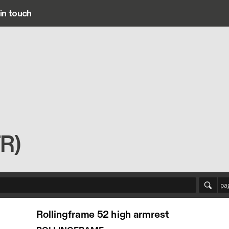
in touch
Main navigation
FR)
pa
Rollingframe 52 high armrest
ROLLINGFRAME