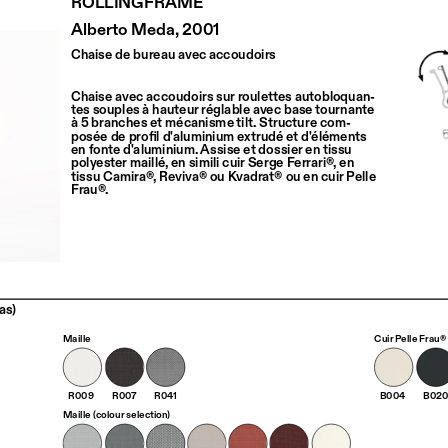
Alberto Meda, 2001
Chaise de bureau avec accoudoirs
Chaise avec accoudoirs sur roulettes autobloquan-
tes souples à hauteur réglable avec base tournante 
à 5 branches et mécanisme tilt. Structure com-
posée de profil d'aluminium extrudé et d'éléments 
en fonte d'aluminium. Assise et dossier en tissu 
polyester maillé, en simili cuir Serge Ferrari®, en 
tissu Camira®, Reviva® ou Kvadrat® ou en cuir Pelle 
Frau®.
as)
Maille
Cuir Pelle Frau®
R009
R007
R041
B004
B02
Maille (colour selection)