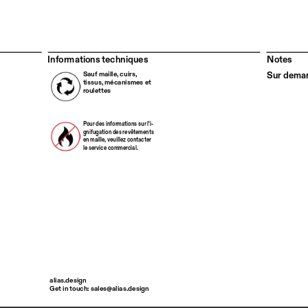
Informations techniques
Notes
Sur deman
Sauf maille, cuirs, 
tissus, mécanismes et 
roulettes
Pour des informations sur l'i
-
gnifugation des revêtements 
en maille, veuillez contacter 
le service commercial.
alias.design 
Get in touch: sales@alias.design