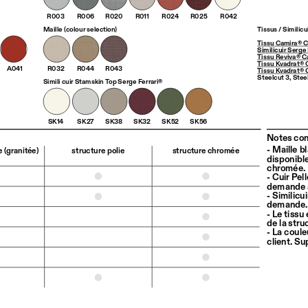
R003
R006
R020
R011
R024
R025
R042
Maille (colour selection)
Tissus / Similicu
Tissu Camira® C
Similicuir Serge
Tissu Reviva® Cat
Tissu Kvadrat® C
A041
R032
R044
R043
Tissu Kvadrat® C
Steelcut 3, Steel
Simili cuir Stamskin Top Serge Ferrari®
SK14
SK27
SK38
SK32
SK52
SK56
Notes conc
- Maille b
 (granitée)
structure polie
structure chromée
disponibl
chromée.
- Cuir Pel
demande a
- Similicu
demande.
- Le tissu
de la stru
- La coul
client. S