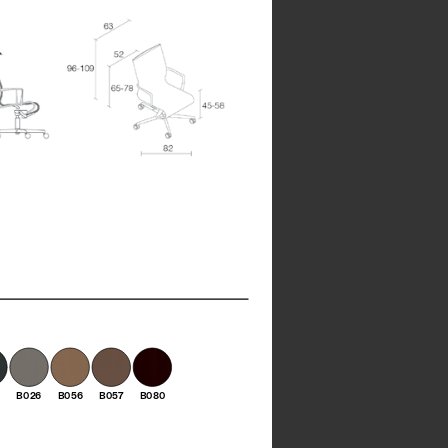
0
B026
B056
B057
B080