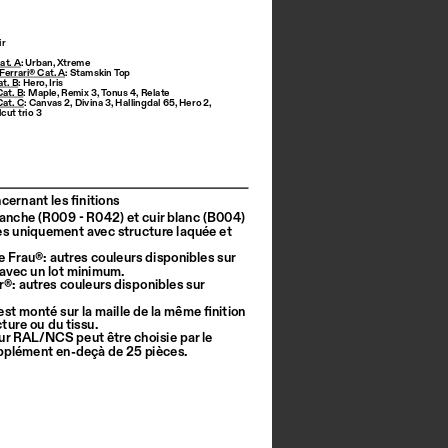
ir
at. A: Urban, Xtreme
 Ferrari® Cat. A: Stamskin Top
. B: Hero, Iris
at. B: Maple, Remix 3, Tonus 4, Relate
at. C: Canvas 2, Divina 3, Hallingdal 65, Hero 2, 
cut trio 3
ernant les finitions
lanche (R009 - R042) et cuir blanc (B004) 
es uniquement avec structure laquée et 
le Frau®: autres couleurs disponibles sur 
vec un lot minimum.
ir®: autres couleurs disponibles sur 
 est monté sur la maille de la même finition 
cture ou du tissu.
eur RAL/NCS peut être choisie par le 
upplément en-deçà de 25 pièces.