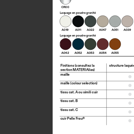
CR00
Laquage en poudre granité
A019
A011
A022
A047
A051
A039
Laquage en poudre granité
A042
A052
A053
A054
A055
Finitions (consultez la 
structure laquée
section MATERIAlias)
maille
maille (colour selection)
tissu cat. A ou simili cuir
tissu cat. B
tissu cat. C
cuir Pelle Frau®