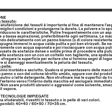
ONE
n tessuto:
anutenzione dei tessuti è importante al fine di mantenere l’asp
migliori condizioni e prolungarne la durata. La polvere e lo sp
e riducono le caratteristiche. Pulire frequentemente con un asp
 a bassa aspirazione), preferibilmente ogni settimana. Le macc
o delicatamente con un panno bianco (o di colore resistente)
spugna immersi in acqua calda pulita e poi ben strizzati. Se ne
amente con acqua saponata e poi risciacquare con acqua pulit
usata da sostanze dense o solide prima di procedere alla pulizi
ella sostanza con un con un coltello non tagliente, una spatola
sfregare la superficie per evitare che si formino segni di logor
re si danneggi eventualmente la peluria del tessuto.
 pelle:
panno morbido e asciutto. Qualora si presentassero delle macch
n panno o con del cotone idrofilo umido, oppure con dei prodott
utro o latte detergente. Non strofinare mai le superfici da tr
’esterno verso l’interno della macchia ed asciugare immedia
. Non usare prodotti abrasivi o aggressivi come solvente, smacc
il vapore.
 TECNOLOGIE IMPIEGATE
 sfoderabili, rivestiti in tessuto o in pelle di vari colori.
ponibili: 40x40 / 60x50 / 70x35 cm.