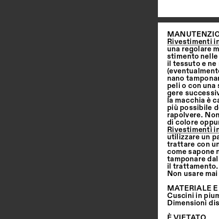
MANUTENZI
Rivestimenti i
una regolare m
stimento nelle 
il tessuto e n
(eventualmente
nano tamponand
peli o con una 
gere successiv
la macchia è ca
più possibile d
rapolvere. Non 
di colore oppu
Rivestimenti in
utilizzare un 
trattare con u
come sapone ne
tamponare dall
il trattamento
Non usare mai 
MATERIALE E
Cuscini in piuma
Dimensioni dis
È   V I E TATO