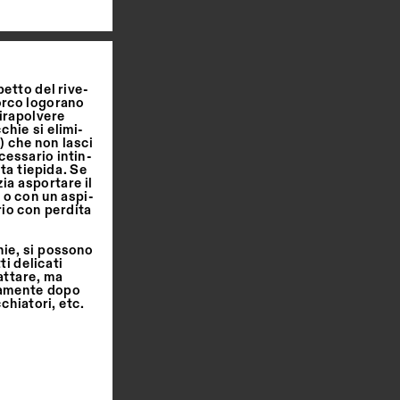
etto del rive
-
orco logorano 
irapolvere 
hie si elimi
-
 che non lasci 
cessario intin
-
a tiepida. Se 
a asportare il 
 o con un aspi
-
io con perdita 
ie, si possono 
i delicati 
attare, ma 
tamente dopo 
hiatori, etc. 