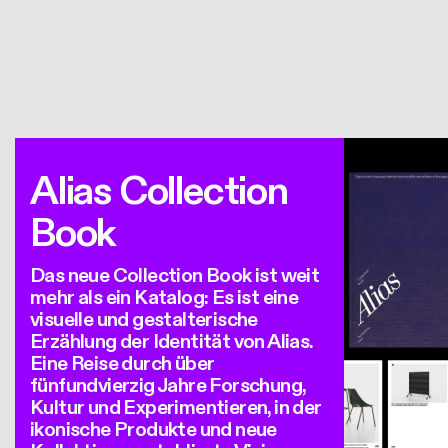
Alias Collection
Book
Das neue Collection Book ist weit
mehr als ein Katalog: Es ist eine
visuelle und gestalterische
Erzählung der Identität von Alias.
Eine Reise durch über
fünfundvierzig Jahre Forschung,
Kultur und Experimentieren, in der
ikonische Produkte und neue