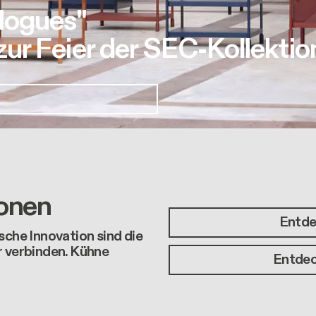
logues"
r Feier der SEC-Kollektio
ionen
Entde
sche Innovation sind die
r verbinden. Kühne
Entdec