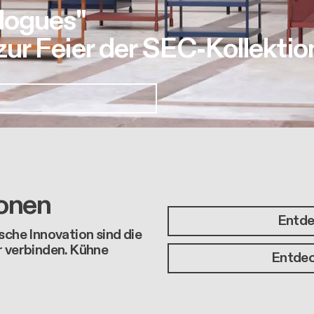
logues"
r Feier der SEC-Kollektio
ionen
Entde
sche Innovation sind die
r verbinden. Kühne
Entdec