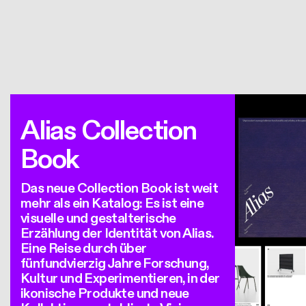
Alias Collection
Book
Das neue Collection Book ist weit
mehr als ein Katalog: Es ist eine
visuelle und gestalterische
Erzählung der Identität von Alias.
Eine Reise durch über
fünfundvierzig Jahre Forschung,
Kultur und Experimentieren, in der
ikonische Produkte und neue