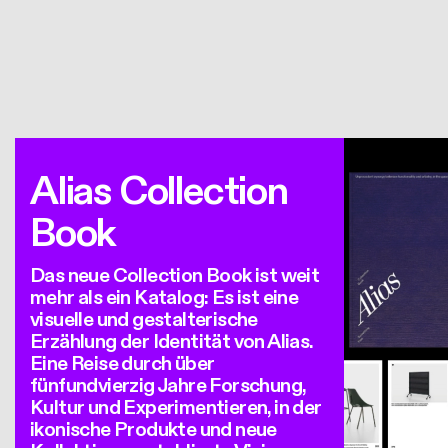
Alias Collection
Book
Das neue Collection Book ist weit
mehr als ein Katalog: Es ist eine
visuelle und gestalterische
Erzählung der Identität von Alias.
Eine Reise durch über
fünfundvierzig Jahre Forschung,
Kultur und Experimentieren, in der
ikonische Produkte und neue