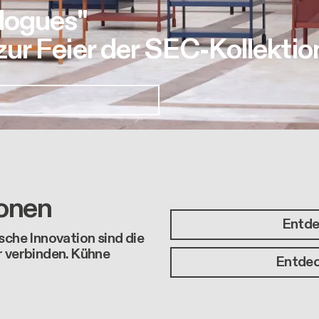
logues"
r Feier der SEC-Kollektio
ionen
Entde
sche Innovation sind die
r verbinden. Kühne
Entdec