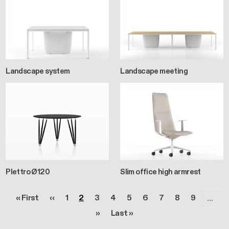
Landscape system
Landscape meeting
Plettro Ø120
Slim office high armrest
Seitennummerierung
Erste Seite
Vorherige Seite
Seite
Seite
Seite
Seite
Seite
Seite
Seite
Seite
Seite
« First
‹‹
1
2
3
4
5
6
7
8
9
…
Nächste Seite
Letzte Seite
››
Last »