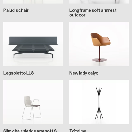
Paludis chair
Longframe soft armrest
outdoor
Legnoletto LL8
New lady calyx
Slim chair sledge arm soft S
To'taime