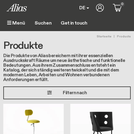
Direkt zum Inhalt
0
User account m
DE
Get in touch
Menü
Main navigation
Pfadnavig
Startseite
Products
Produkte
Die Produkte von Alias bereichern mit ihrer essenziellen
Ausdruckskraft Räume um neue ästhetische und funktionelle
Bedeutungen. Aus ihrem Zusammenschluss entsteht ein
Katalog, der sich ständig weiterentwickelt und die mit dem
modernen Leben, Arbeiten und Wohnen verbundenen
Anforderungen erfüllt.
Filtern nach