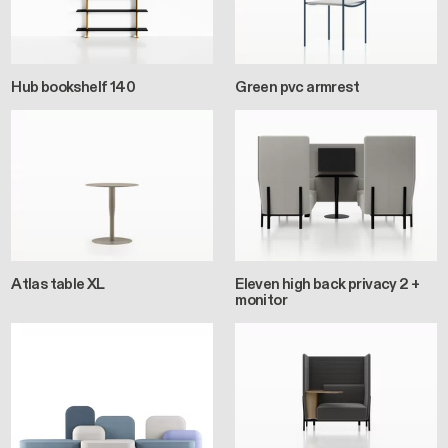
Hub bookshelf 140
Green pvc armrest
Atlas table XL
Eleven high back privacy 2 +
monitor