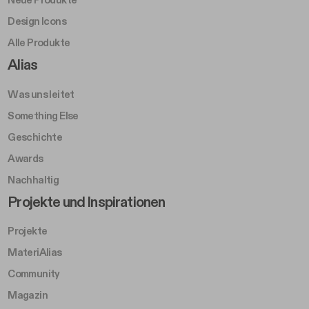
Neue Produkte
Design Icons
Alle Produkte
Footer Right A
Alias
Was uns leitet
Something Else
Geschichte
Awards
Nachhaltig
Footer Left Middle B
Projekte und Inspirationen
Projekte
MateriAlias
Community
Magazin