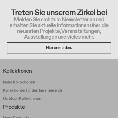
Treten Sie unserem Zirkel bei
Melden Sie sich zum Newsletter an und
erhalten Sie aktuelle Informationen über die
neuesten Projekte, Veranstaltungen,
Ausstellungen und vieles mehr.
Hier anmelden.
Footer Left Middle A
Kollektionen
Neue Kollektionen
Kollektionen für den Innenbereich
Outdoor-Kollektionen
Footer Right Middle A
Produkte