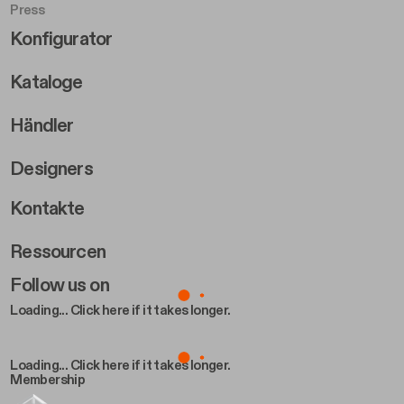
Press
Footer Right Middle B
Konfigurator
Kataloge
Händler
Designers
Footer Right 2
Kontakte
Ressourcen
Follow us on
Loading... Click here if it takes longer.
Loading... Click here if it takes longer.
Membership