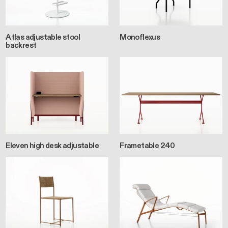
Atlas adjustable stool
Monoflexus
backrest
Eleven high desk adjustable
Frametable 240