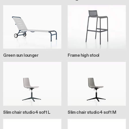
Green sun lounger
Frame high stool
Slim chair studio 4 soft L
Slim chair studio 4 soft M