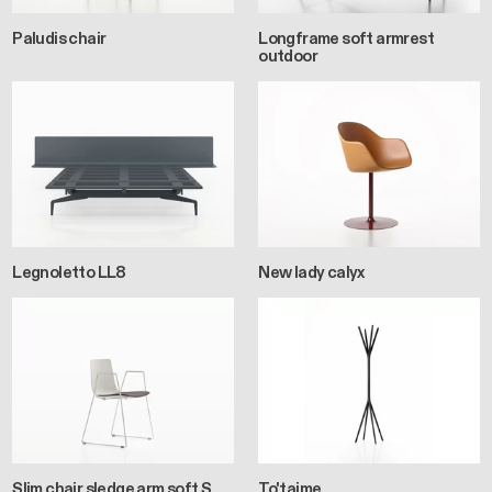
Paludis chair
Longframe soft armrest
outdoor
Legnoletto LL8
New lady calyx
Slim chair sledge arm soft S
To'taime