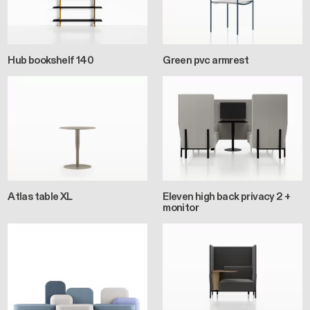
Hub bookshelf 140
Green pvc armrest
Atlas table XL
Eleven high back privacy 2 +
monitor