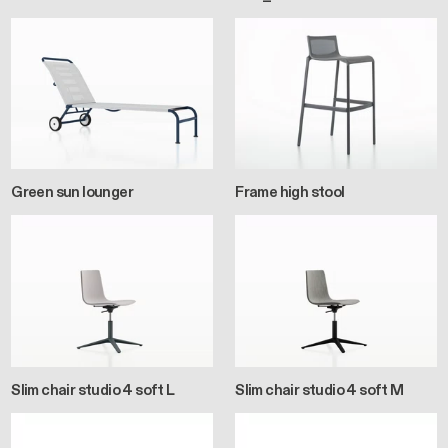
Green sun lounger
Frame high stool
Slim chair studio 4 soft L
Slim chair studio 4 soft M