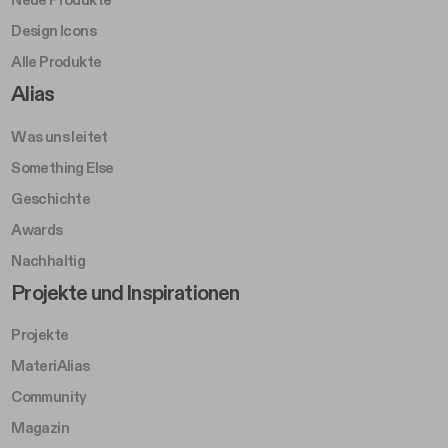
Neue Produkte
Design Icons
Alle Produkte
Footer Right A
Alias
Was uns leitet
Something Else
Geschichte
Awards
Nachhaltig
Footer Left Middle B
Projekte und Inspirationen
Projekte
MateriAlias
Community
Magazin