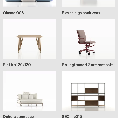
Okome O08
Eleven high back work
Plettro 120x120
Rollingframe 47 armrest soft
Dehors dormeuse
SEC_lib015