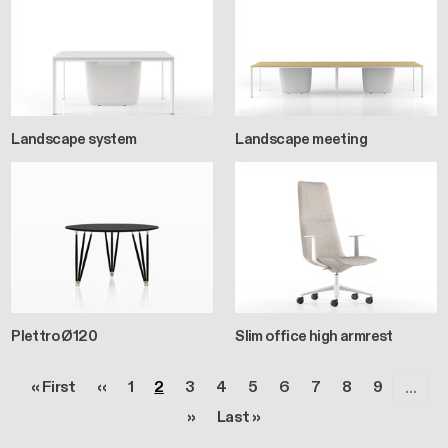
Landscape system
Landscape meeting
Plettro Ø120
Slim office high armrest
Seitennummerierung
Erste Seite
Vorherige Seite
Seite
Seite
Seite
Seite
Seite
Seite
Seite
Seite
Seite
« First
‹‹
1
2
3
4
5
6
7
8
9
…
Nächste Seite
Letzte Seite
››
Last »