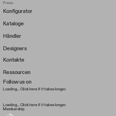
Press
Footer Right Middle B
Konfigurator
Kataloge
Händler
Designers
Footer Right 2
Kontakte
Ressourcen
Follow us on
Loading... Click here if it takes longer.
Loading... Click here if it takes longer.
Membership