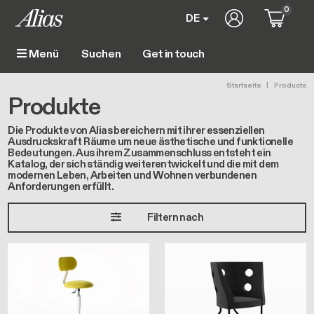
Direkt zum Inhalt
0
User account m
DE
Get in touch
Menü
Main navigation
Pfadnavig
Startseite
Products
Produkte
Die Produkte von Alias bereichern mit ihrer essenziellen
Ausdruckskraft Räume um neue ästhetische und funktionelle
Bedeutungen. Aus ihrem Zusammenschluss entsteht ein
Katalog, der sich ständig weiterentwickelt und die mit dem
modernen Leben, Arbeiten und Wohnen verbundenen
Anforderungen erfüllt.
Filtern nach