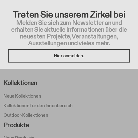
Treten Sie unserem Zirkel bei
Melden Sie sich zum Newsletter an und
erhalten Sie aktuelle Informationen über die
neuesten Projekte, Veranstaltungen,
Ausstellungen und vieles mehr.
Hier anmelden.
Footer Left Middle A
Kollektionen
Neue Kollektionen
Kollektionen für den Innenbereich
Outdoor-Kollektionen
Footer Right Middle A
Produkte