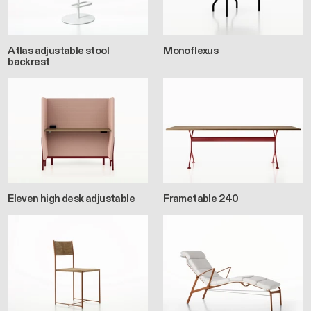
Atlas adjustable stool
Monoflexus
backrest
Eleven high desk adjustable
Frametable 240