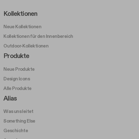
Footer Left Middle A
Kollektionen
Neue Kollektionen
Kollektionen für den Innenbereich
Outdoor-Kollektionen
Footer Right Middle A
Produkte
Neue Produkte
Design Icons
Alle Produkte
Footer Right A
Alias
Was uns leitet
Something Else
Geschichte