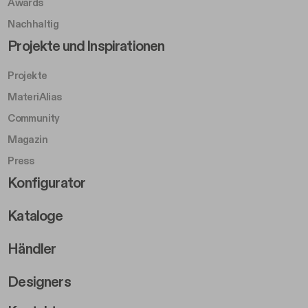
Awards
Nachhaltig
Footer Left Middle B
Projekte und Inspirationen
Projekte
MateriAlias
Community
Magazin
Press
Footer Right Middle B
Konfigurator
Kataloge
Händler
Designers