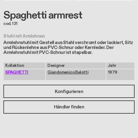
Spaghetti armrest
cod. 131
Stuhl mit Armlehnen
Armlehnstuhl mit Gestell aus Stahl verchromt oder lackiert, Sitz
und Rückenlehne aus PVC-Schnur oder Kernleder. Der
Armlehnstuhl mit PVC-Schnur ist stapelbar.
Kollektion
Designer
Jahr
SPAGHETTI
Giandomenico Belotti
1979
Konfigurieren
Händler finden