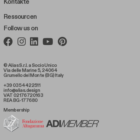
Footer Right 2
Kontakte
Ressourcen
Follow us on
© Alias S.r.l. a Socio Unico
Via delle Marine 5, 24064
Grumello del Monte (BG) Italy
+39 035 4422511
info@alias.design
VAT 02176720163
REA BG-177680
Membership