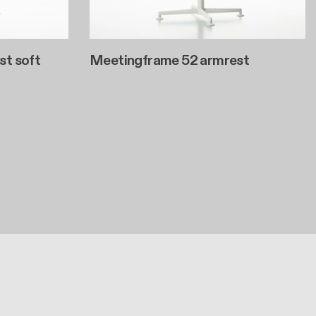
st soft
Meetingframe 52 armrest