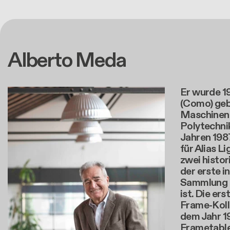
Alberto Meda
Er wurde 1
(Como) gebo
Maschinen
Polytechni
Jahren 198
für Alias Li
zwei histor
der erste 
Sammlung 
ist. Die ers
Frame-Koll
dem Jahr 1
Frametable