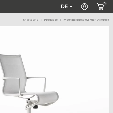
0
User accoun
DE
Pfadnavigation
Startseite
Products
Meetingframe 52 High Armrest