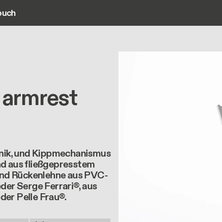
ouch
ain navigation
 armrest
nik, und Kippmechanismus
nd aus fließgepresstem
und Rückenlehne aus PVC-
er Serge Ferrari®, aus
der Pelle Frau®.