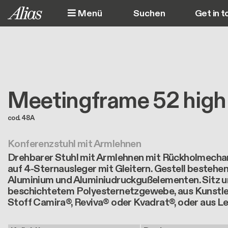
Direkt zum Inhalt
Menü
Get in t
M
Meetingframe 52 high
cod. 48A
Konferenzstuhl mit Armlehnen
Drehbarer Stuhl mit Armlehnen mit Rückholmecha
auf 4-Sternausleger mit Gleitern. Gestell bestehe
Aluminium und Aluminiudruckgußelementen. Sitz 
beschichtetem Polyesternetzgewebe, aus Kunstled
Stoff Camira®, Reviva® oder Kvadrat®, oder aus Le