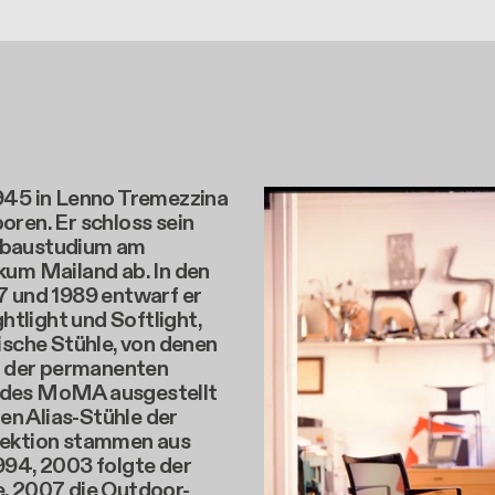
945 in Lenno Tremezzina
ren. Er schloss sein
baustudium am
kum Mailand ab. In den
7 und 1989 entwarf er
ghtlight und Softlight,
ische Stühle, von denen
in der permanenten
des MoMA ausgestellt
ten Alias-Stühle der
ektion stammen aus
994, 2003 folgte der
, 2007 die Outdoor-