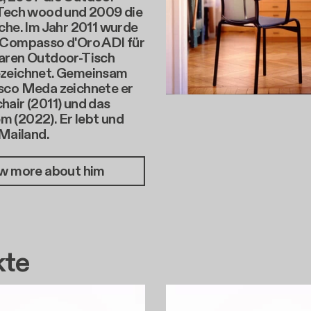
 Tech wood und 2009 die
che. Im Jahr 2011 wurde
 Compasso d'Oro ADI für
aren Outdoor-Tisch
zeichnet. Gemeinsam
sco Meda zeichnete er
air (2011) und das
 (2022). Er lebt und
 Mailand.
w more about him
te