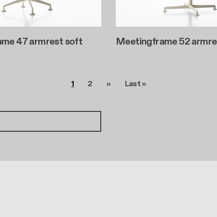
me 47 armrest soft
Meetingframe 52 armre
Seite
Seite
Nächste Seite
Letzte Seite
1
2
››
Last »