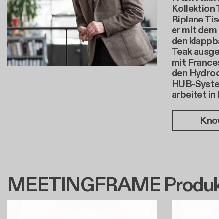
Kollektion
Biplane Tis
er mit dem
den klappb
Teak ausge
mit France
den Hydroch
HUB-System
arbeitet in
Kno
MEETINGFRAME Produk