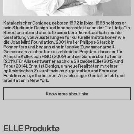
Katalanischer Designer, geboren 1972 in Ibiza. 1996 schloss er
sein Studium in Design und Innenarchitektur an der "La Llotja" in
Barcelona ab und startete seine berufliche Laufbahn mit der
Gestaltung von Ausstellungen für kulturelle Institutionen wie
die Joan Miró Foundation. 2001 traf er Philippe Starck in
Formentera und begann eine intensive Zusammenarbeit.
Gemeinsam zeichneten sie zahlreiche Projekte, darunter für
Alias die Kollektion HGO (2009) und die Garderobe To'taime
(2011). Für Alias entwarf er auch die Sitzmöbel Elle (2012) und
Tabu (2014). Er nutzt Design, um neue Realitäten mit einer
optimistischen Zukunftsvision zu gestalten und Form und
Funktion zu synthetisieren. Als vielseitiger Gestalter lebt und
arbeitet er in New York.
Know more about him
ELLE Produkte