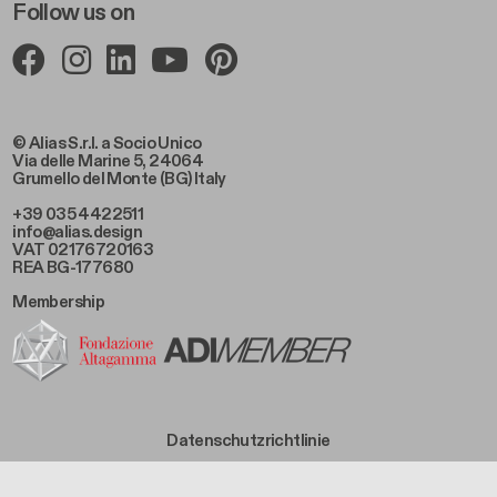
Follow us on
© Alias S.r.l. a Socio Unico
Via delle Marine 5, 24064
Grumello del Monte (BG) Italy
+39 035 4422511
info@alias.design
VAT 02176720163
REA BG-177680
Membership
Footer Bottom Left
Datenschutzrichtlinie
Footer Bottom Left Middle
Cookie-Richtlinie