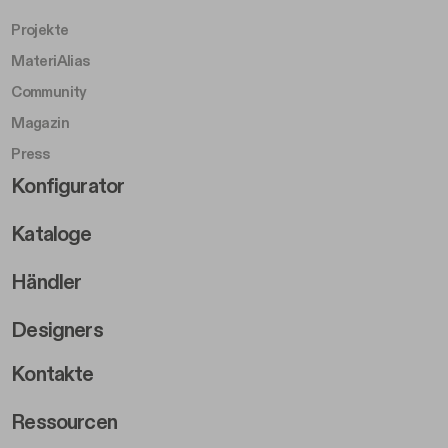
Projekte
MateriAlias
Community
Magazin
Press
Footer Right Middle B
Konfigurator
Kataloge
Händler
Designers
Footer Right 2
Kontakte
Ressourcen