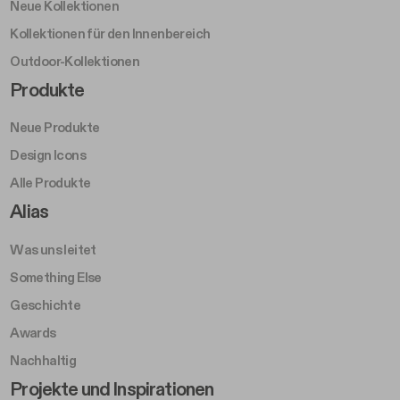
Neue Kollektionen
Kollektionen für den Innenbereich
Outdoor-Kollektionen
Footer Right Middle A
Produkte
Neue Produkte
Design Icons
Alle Produkte
Footer Right A
Alias
Was uns leitet
Something Else
Geschichte
Awards
Nachhaltig
Footer Left Middle B
Projekte und Inspirationen