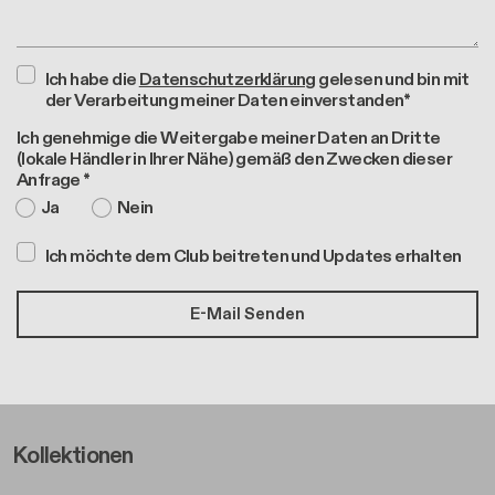
Ich habe die
Datenschutzerklärung
gelesen und bin mit
der Verarbeitung meiner Daten einverstanden*
Ich genehmige die Weitergabe meiner Daten an Dritte
(lokale Händler in Ihrer Nähe) gemäß den Zwecken dieser
Anfrage *
Ja
Nein
Ich möchte dem Club beitreten und Updates erhalten
Footer Left Middle A
Kollektionen