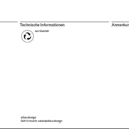
Technische Informationen
Anmerku
nur Gestell
alias.design
Get in touch: sales@alias.design