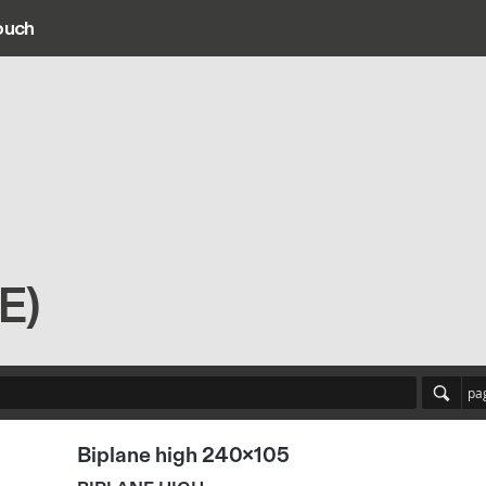
ouch
ain navigation
E)
pa
Biplane high 240x105
BIPLANE HIGH