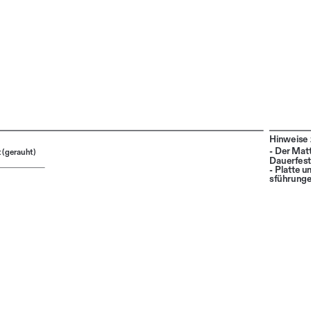
Hinweise 
- Der Matt
t (gerauht)
Dauerfesti
- Platte u
sführunge