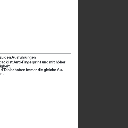
zu den Ausführungen
lack ist Anti-Fingerprint und mit höher 
gkeit. 
nd Tablar haben immer die gleiche Au
-
n.