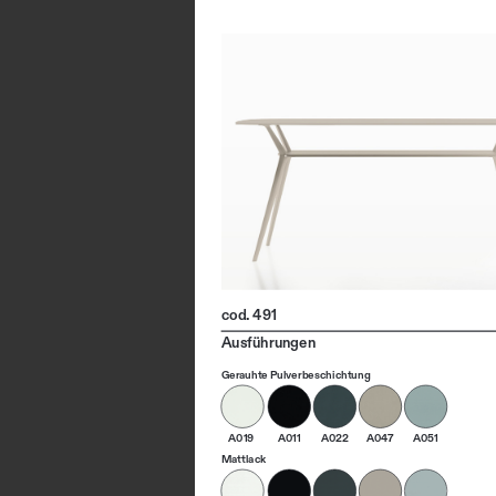
cod. 491
Ausführungen
Gerauhte Pulverbeschichtung
A019
A011
A022
A047
A051
Mattlack