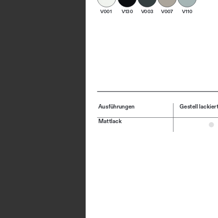
V001
V130
V003
V007
V110
Ausführungen
Gestell lackier
Mattlack