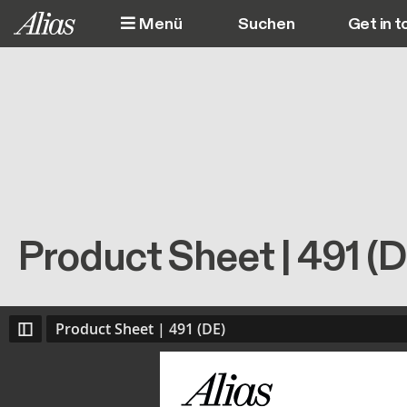
Direkt zum Inhalt
Menü
Get in t
M
Product Sheet | 491 (D
Product Sheet | 491 (DE)