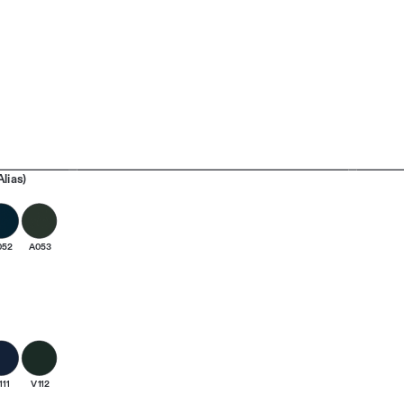
lias)
052
A053
111
V112