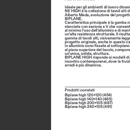
Ideale per gli ambienti di lavoro dina
NE HIGH è la collezione di tavoli alti 
Alberto Meda, evoluzione del progett
BIPLANE.
Caratteristica principale è la gamba r
slanciata con sezione a V che consente
al minimo l’uso dell’alluminio e di man
un’alta resistenza strutturale. Il risult
gamma di tavoli alti, visivamente legg
progetto originale, anche in questo c
in alluminio sono fissate al sottopiano
al piano superiore del tavolo, compon
un'unica, solida, struttura. 
BIPLANE HIGH risponde ai modelli di 
incontro contemporanei, dove la fruizi
arredi è più dinamica.
Prodotti correlati
Biplane high 120x120 (454)
Biplane high 140x140 (465)
Biplane high 200x105 (487)
Biplane high 240x105 (491)