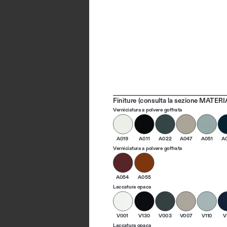
Finiture (consulta la sezione MATERIA
Verniciatura a polvere goffrata
A019
A011
A022
A047
A051
A
Verniciatura a polvere goffrata
A054
A055
Laccatura opaca
V001
V130
V003
V007
V110
V
Laccatura opaca