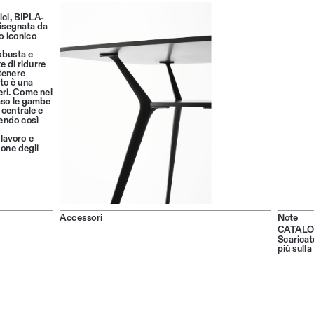
mici, BIPLA
-
disegnata da 
o iconico 
obusta e 
 di ridurre 
tenere 
ato è una 
eri. Come nel 
aso le gambe 
 centrale e 
endo così 
lavoro e 
one degli 
Accessori
Note
CATALO
Scaricate
più sulla