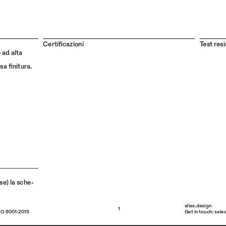
Certificazioni
Test res
 ad alta 
a finitura.
se) la sche
-
alias.design 
1
SO 9001:2015
Get in touch: sale