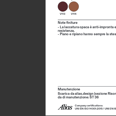
V113
V114
Note finiture
- La laccatura opaca è anti-impronta e
resistenza.
- Piano e ripiano hanno sempre la stess
Manutenzione
Scarica da alias.design (sezione Risor
da di manutenzione: ST 36
Company certifications: 
UNI EN ISO 14001:2015 / UNI EN I