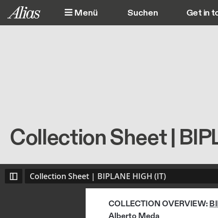
Direkt zum Inhalt
Menü
Get in t
M
Collection Sheet | BI
Collection Sheet | BIPLANE HIGH (IT)
COLLECTION OVERVIEW: 
B
Alberto Meda